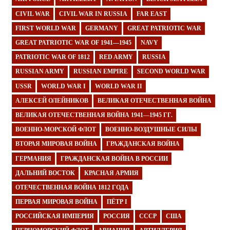
CIVIL WAR
CIVIL WAR IN RUSSIA
FAR EAST
FIRST WORLD WAR
GERMANY
GREAT PATRIOTIC WAR
GREAT PATRIOTIC WAR OF 1941—1945
NAVY
PATRIOTIC WAR OF 1812
RED ARMY
RUSSIA
RUSSIAN ARMY
RUSSIAN EMPIRE
SECOND WORLD WAR
USSR
WORLD WAR I
WORLD WAR II
АЛЕКСЕЙ ОЛЕЙНИКОВ
ВЕЛИКАЯ ОТЕЧЕСТВЕННАЯ ВОЙНА
ВЕЛИКАЯ ОТЕЧЕСТВЕННАЯ ВОЙНА 1941—1945 ГГ.
ВОЕННО-МОРСКОЙ ФЛОТ
ВОЕННО-ВОЗДУШНЫЕ СИЛЫ
ВТОРАЯ МИРОВАЯ ВОЙНА
ГРАЖДАНСКАЯ ВОЙНА
ГЕРМАНИЯ
ГРАЖДАНСКАЯ ВОЙНА В РОССИИ
ДАЛЬНИЙ ВОСТОК
КРАСНАЯ АРМИЯ
ОТЕЧЕСТВЕННАЯ ВОЙНА 1812 ГОДА
ПЕРВАЯ МИРОВАЯ ВОЙНА
ПЁТР I
РОССИЙСКАЯ ИМПЕРИЯ
РОССИЯ
СССР
США