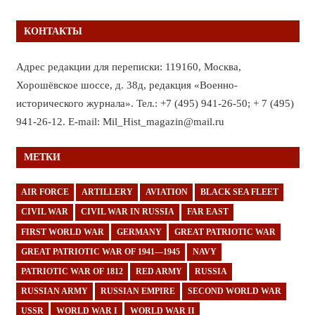
КОНТАКТЫ
Адрес редакции для переписки: 119160, Москва,
Хорошёвское шоссе, д. 38д, редакция «Военно-
исторического журнала». Тел.: +7 (495) 941-26-50; + 7 (495)
941-26-12. E-mail: Mil_Hist_magazin@mail.ru
МЕТКИ
AIR FORCE
ARTILLERY
AVIATION
BLACK SEA FLEET
CIVIL WAR
CIVIL WAR IN RUSSIA
FAR EAST
FIRST WORLD WAR
GERMANY
GREAT PATRIOTIC WAR
GREAT PATRIOTIC WAR OF 1941—1945
NAVY
PATRIOTIC WAR OF 1812
RED ARMY
RUSSIA
RUSSIAN ARMY
RUSSIAN EMPIRE
SECOND WORLD WAR
USSR
WORLD WAR I
WORLD WAR II