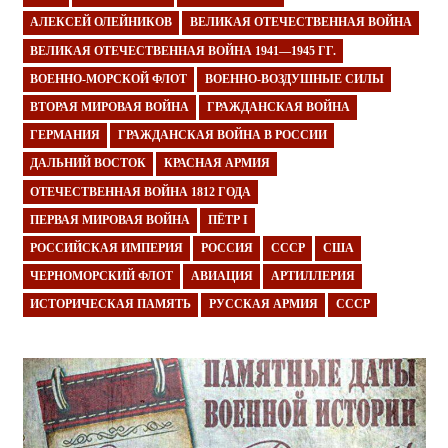
АЛЕКСЕЙ ОЛЕЙНИКОВ
ВЕЛИКАЯ ОТЕЧЕСТВЕННАЯ ВОЙНА
ВЕЛИКАЯ ОТЕЧЕСТВЕННАЯ ВОЙНА 1941—1945 ГГ.
ВОЕННО-МОРСКОЙ ФЛОТ
ВОЕННО-ВОЗДУШНЫЕ СИЛЫ
ВТОРАЯ МИРОВАЯ ВОЙНА
ГРАЖДАНСКАЯ ВОЙНА
ГЕРМАНИЯ
ГРАЖДАНСКАЯ ВОЙНА В РОССИИ
ДАЛЬНИЙ ВОСТОК
КРАСНАЯ АРМИЯ
ОТЕЧЕСТВЕННАЯ ВОЙНА 1812 ГОДА
ПЕРВАЯ МИРОВАЯ ВОЙНА
ПЁТР I
РОССИЙСКАЯ ИМПЕРИЯ
РОССИЯ
СССР
США
ЧЕРНОМОРСКИЙ ФЛОТ
АВИАЦИЯ
АРТИЛЛЕРИЯ
ИСТОРИЧЕСКАЯ ПАМЯТЬ
РУССКАЯ АРМИЯ
СССР