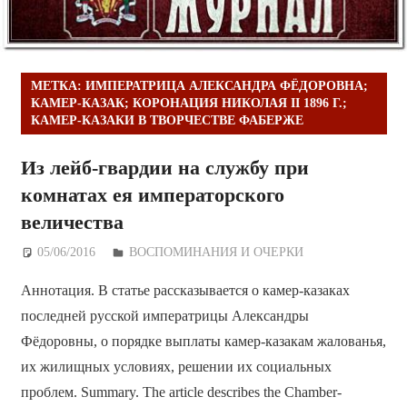
МЕТКА:
ИМПЕРАТРИЦА АЛЕКСАНДРА ФЁДОРОВНА;
КАМЕР-КАЗАК; КОРОНАЦИЯ НИКОЛАЯ II 1896 Г.;
КАМЕР-КАЗАКИ В ТВОРЧЕСТВЕ ФАБЕРЖЕ
Из лейб-гвардии на службу при
комнатах ея императорского
величества
05/06/2016
Дежурный по Редакции
ВОСПОМИНАНИЯ И ОЧЕРКИ
Аннотация. В статье рассказывается о камер-казаках
последней русской императрицы Александры
Фёдоровны, о порядке выплаты камер-казакам жалованья,
их жилищных условиях, решении их социальных
проблем. Summary. The article describes the Chamber-