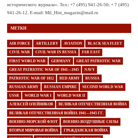
исторического журнала». Тел.: +7 (495) 941-26-50; + 7 (495)
941-26-12. E-mail: Mil_Hist_magazin@mail.ru
МЕТКИ
AIR FORCE
ARTILLERY
AVIATION
BLACK SEA FLEET
CIVIL WAR
CIVIL WAR IN RUSSIA
FAR EAST
FIRST WORLD WAR
GERMANY
GREAT PATRIOTIC WAR
GREAT PATRIOTIC WAR OF 1941—1945
NAVY
PATRIOTIC WAR OF 1812
RED ARMY
RUSSIA
RUSSIAN ARMY
RUSSIAN EMPIRE
SECOND WORLD WAR
USSR
WORLD WAR I
WORLD WAR II
АЛЕКСЕЙ ОЛЕЙНИКОВ
ВЕЛИКАЯ ОТЕЧЕСТВЕННАЯ ВОЙНА
ВЕЛИКАЯ ОТЕЧЕСТВЕННАЯ ВОЙНА 1941—1945 ГГ.
ВОЕННО-МОРСКОЙ ФЛОТ
ВОЕННО-ВОЗДУШНЫЕ СИЛЫ
ВТОРАЯ МИРОВАЯ ВОЙНА
ГРАЖДАНСКАЯ ВОЙНА