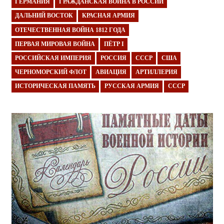
ГЕРМАНИЯ
ГРАЖДАНСКАЯ ВОЙНА В РОССИИ
ДАЛЬНИЙ ВОСТОК
КРАСНАЯ АРМИЯ
ОТЕЧЕСТВЕННАЯ ВОЙНА 1812 ГОДА
ПЕРВАЯ МИРОВАЯ ВОЙНА
ПЁТР I
РОССИЙСКАЯ ИМПЕРИЯ
РОССИЯ
СССР
США
ЧЕРНОМОРСКИЙ ФЛОТ
АВИАЦИЯ
АРТИЛЛЕРИЯ
ИСТОРИЧЕСКАЯ ПАМЯТЬ
РУССКАЯ АРМИЯ
СССР