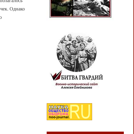
полагалось
очек. Однако
о