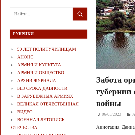
Поиск
ПОИСК
для:
РУБРИКИ
50 ЛЕТ ПОЛИТУЧИЛИЩАМ
АНОНС
АРМИЯ И КУЛЬТУРА
АРМИЯ И ОБЩЕСТВО
Забота ор
АРХИВ ЖУРНАЛА
БЕЗ СРОКА ДАВНОСТИ
губернии 
В ЗАРУБЕЖНЫХ АРМИЯХ
войны
ВЕЛИКАЯ ОТЕЧЕСТВЕННАЯ
ВИДЕО
06/05/2023
Д
ВОЕННАЯ ЛЕТОПИСЬ
Аннотация. Данная
ОТЕЧЕСТВА