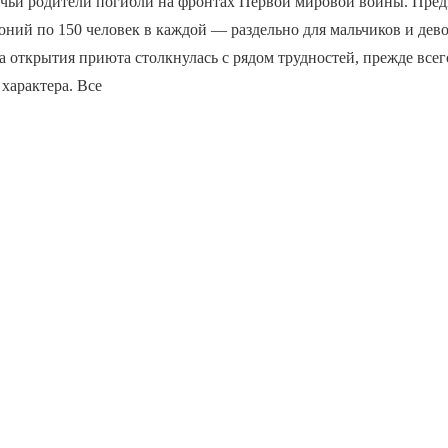
, чьи родители погибли на фронтах Первой мировой войны. Пред
оний по 150 человек в каждой — раздельно для мальчиков и дев
а открытия приюта столкнулась с рядом трудностей, прежде всег
характера. Все