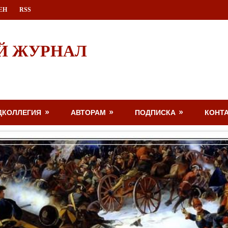
ЕН
RSS
Й ЖУРНАЛ
ДКОЛЛЕГИЯ
АВТОРАМ
ПОДПИСКА
КОНТ