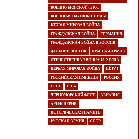
ВОЕННО-МОРСКОЙ ФЛОТ
ВОЕННО-ВОЗДУШНЫЕ СИЛЫ
ВТОРАЯ МИРОВАЯ ВОЙНА
ГРАЖДАНСКАЯ ВОЙНА
ГЕРМАНИЯ
ГРАЖДАНСКАЯ ВОЙНА В РОССИИ
ДАЛЬНИЙ ВОСТОК
КРАСНАЯ АРМИЯ
ОТЕЧЕСТВЕННАЯ ВОЙНА 1812 ГОДА
ПЕРВАЯ МИРОВАЯ ВОЙНА
ПЁТР I
РОССИЙСКАЯ ИМПЕРИЯ
РОССИЯ
СССР
США
ЧЕРНОМОРСКИЙ ФЛОТ
АВИАЦИЯ
АРТИЛЛЕРИЯ
ИСТОРИЧЕСКАЯ ПАМЯТЬ
РУССКАЯ АРМИЯ
СССР