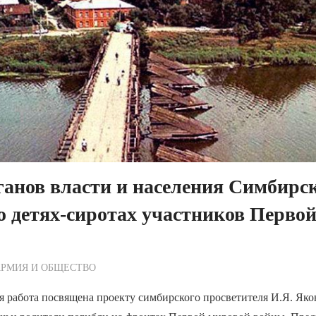
ганов власти и населения Симбирс
о детях-сиротах участников Перво
ежурный по Редакции
АРМИЯ И ОБЩЕСТВО
 работа посвящена проекту симбирского просветителя И.Я. Яко