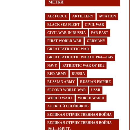
МЕТКИ
AIR FORCE
ARTILLERY
AVIATION
BLACK SEA FLEET
CIVIL WAR
CIVIL WAR IN RUSSIA
FAR EAST
FIRST WORLD WAR
GERMANY
GREAT PATRIOTIC WAR
GREAT PATRIOTIC WAR OF 1941—1945
NAVY
PATRIOTIC WAR OF 1812
RED ARMY
RUSSIA
RUSSIAN ARMY
RUSSIAN EMPIRE
SECOND WORLD WAR
USSR
WORLD WAR I
WORLD WAR II
АЛЕКСЕЙ ОЛЕЙНИКОВ
ВЕЛИКАЯ ОТЕЧЕСТВЕННАЯ ВОЙНА
ВЕЛИКАЯ ОТЕЧЕСТВЕННАЯ ВОЙНА
1941—1945 ГГ.