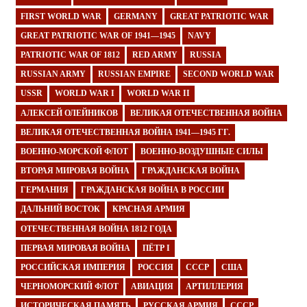
FIRST WORLD WAR
GERMANY
GREAT PATRIOTIC WAR
GREAT PATRIOTIC WAR OF 1941—1945
NAVY
PATRIOTIC WAR OF 1812
RED ARMY
RUSSIA
RUSSIAN ARMY
RUSSIAN EMPIRE
SECOND WORLD WAR
USSR
WORLD WAR I
WORLD WAR II
АЛЕКСЕЙ ОЛЕЙНИКОВ
ВЕЛИКАЯ ОТЕЧЕСТВЕННАЯ ВОЙНА
ВЕЛИКАЯ ОТЕЧЕСТВЕННАЯ ВОЙНА 1941—1945 ГГ.
ВОЕННО-МОРСКОЙ ФЛОТ
ВОЕННО-ВОЗДУШНЫЕ СИЛЫ
ВТОРАЯ МИРОВАЯ ВОЙНА
ГРАЖДАНСКАЯ ВОЙНА
ГЕРМАНИЯ
ГРАЖДАНСКАЯ ВОЙНА В РОССИИ
ДАЛЬНИЙ ВОСТОК
КРАСНАЯ АРМИЯ
ОТЕЧЕСТВЕННАЯ ВОЙНА 1812 ГОДА
ПЕРВАЯ МИРОВАЯ ВОЙНА
ПЁТР I
РОССИЙСКАЯ ИМПЕРИЯ
РОССИЯ
СССР
США
ЧЕРНОМОРСКИЙ ФЛОТ
АВИАЦИЯ
АРТИЛЛЕРИЯ
ИСТОРИЧЕСКАЯ ПАМЯТЬ
РУССКАЯ АРМИЯ
СССР