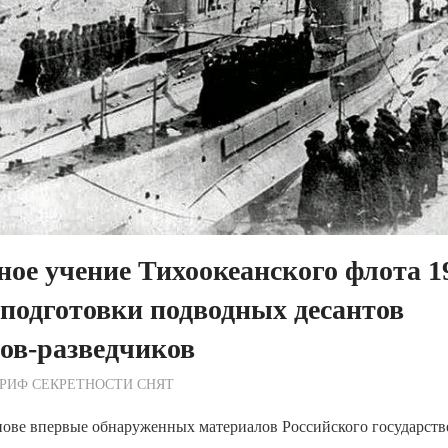
ое учение Тихоокеанского флота 19
подготовки подводных десантов
ов-разведчиков
ежурный по Редакции
РИФ СЕКРЕТНОСТИ СНЯТ
нове впервые обнаруженных материалов Российского государств