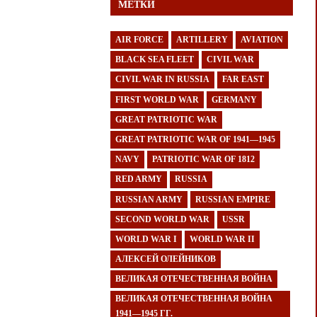
МЕТКИ
AIR FORCE
ARTILLERY
AVIATION
BLACK SEA FLEET
CIVIL WAR
CIVIL WAR IN RUSSIA
FAR EAST
FIRST WORLD WAR
GERMANY
GREAT PATRIOTIC WAR
GREAT PATRIOTIC WAR OF 1941—1945
NAVY
PATRIOTIC WAR OF 1812
RED ARMY
RUSSIA
RUSSIAN ARMY
RUSSIAN EMPIRE
SECOND WORLD WAR
USSR
WORLD WAR I
WORLD WAR II
АЛЕКСЕЙ ОЛЕЙНИКОВ
ВЕЛИКАЯ ОТЕЧЕСТВЕННАЯ ВОЙНА
ВЕЛИКАЯ ОТЕЧЕСТВЕННАЯ ВОЙНА
1941—1945 ГГ.