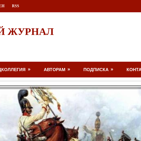
ЕН
RSS
Й ЖУРНАЛ
ДКОЛЛЕГИЯ
АВТОРАМ
ПОДПИСКА
КОНТ