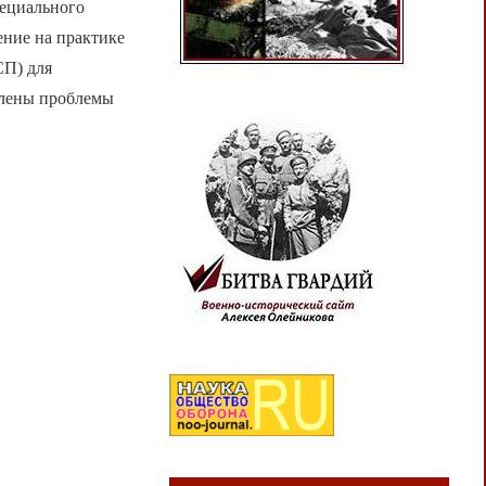
пециального
ение на практике
СП) для
влены проблемы