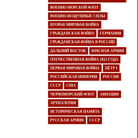
ВОЕННО-МОРСКОЙ ФЛОТ
ВОЕННО-ВОЗДУШНЫЕ СИЛЫ
ВТОРАЯ МИРОВАЯ ВОЙНА
ГРАЖДАНСКАЯ ВОЙНА
ГЕРМАНИЯ
ГРАЖДАНСКАЯ ВОЙНА В РОССИИ
ДАЛЬНИЙ ВОСТОК
КРАСНАЯ АРМИЯ
ОТЕЧЕСТВЕННАЯ ВОЙНА 1812 ГОДА
ПЕРВАЯ МИРОВАЯ ВОЙНА
ПЁТР I
РОССИЙСКАЯ ИМПЕРИЯ
РОССИЯ
СССР
США
ЧЕРНОМОРСКИЙ ФЛОТ
АВИАЦИЯ
АРТИЛЛЕРИЯ
ИСТОРИЧЕСКАЯ ПАМЯТЬ
РУССКАЯ АРМИЯ
СССР