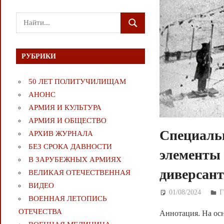
Поиск
ПОИСК
для:
РУБРИКИ
50 ЛЕТ ПОЛИТУЧИЛИЩАМ
АНОНС
АРМИЯ И КУЛЬТУРА
АРМИЯ И ОБЩЕСТВО
Специальн
АРХИВ ЖУРНАЛА
БЕЗ СРОКА ДАВНОСТИ
элементы 
В ЗАРУБЕЖНЫХ АРМИЯХ
диверсант
ВЕЛИКАЯ ОТЕЧЕСТВЕННАЯ
ВИДЕО
01/08/2024
Д
Г
ВОЕННАЯ ЛЕТОПИСЬ
ОТЕЧЕСТВА
Аннотация. На ос