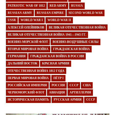
PATRIOTIC WAR OF 1812
RED ARMY
RUSSIA
RUSSIAN ARMY
RUSSIAN EMPIRE
SECOND WORLD WAR
USSR
WORLD WAR I
WORLD WAR II
АЛЕКСЕЙ ОЛЕЙНИКОВ
ВЕЛИКАЯ ОТЕЧЕСТВЕННАЯ ВОЙНА
ВЕЛИКАЯ ОТЕЧЕСТВЕННАЯ ВОЙНА 1941—1945 ГГ.
ВОЕННО-МОРСКОЙ ФЛОТ
ВОЕННО-ВОЗДУШНЫЕ СИЛЫ
ВТОРАЯ МИРОВАЯ ВОЙНА
ГРАЖДАНСКАЯ ВОЙНА
ГЕРМАНИЯ
ГРАЖДАНСКАЯ ВОЙНА В РОССИИ
ДАЛЬНИЙ ВОСТОК
КРАСНАЯ АРМИЯ
ОТЕЧЕСТВЕННАЯ ВОЙНА 1812 ГОДА
ПЕРВАЯ МИРОВАЯ ВОЙНА
ПЁТР I
РОССИЙСКАЯ ИМПЕРИЯ
РОССИЯ
СССР
США
ЧЕРНОМОРСКИЙ ФЛОТ
АВИАЦИЯ
АРТИЛЛЕРИЯ
ИСТОРИЧЕСКАЯ ПАМЯТЬ
РУССКАЯ АРМИЯ
СССР