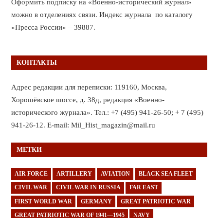
Оформить подписку на «Военно-исторический журнал»
можно в отделениях связи. Индекс журнала по каталогу
«Пресса России» – 39887.
КОНТАКТЫ
Адрес редакции для переписки: 119160, Москва,
Хорошёвское шоссе, д. 38д, редакция «Военно-
исторического журнала». Тел.: +7 (495) 941-26-50; + 7 (495)
941-26-12. E-mail: Mil_Hist_magazin@mail.ru
МЕТКИ
AIR FORCE
ARTILLERY
AVIATION
BLACK SEA FLEET
CIVIL WAR
CIVIL WAR IN RUSSIA
FAR EAST
FIRST WORLD WAR
GERMANY
GREAT PATRIOTIC WAR
GREAT PATRIOTIC WAR OF 1941—1945
NAVY