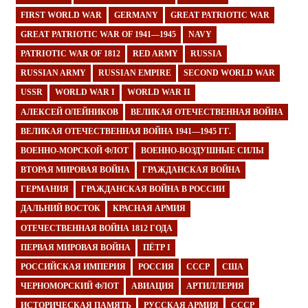
FIRST WORLD WAR
GERMANY
GREAT PATRIOTIC WAR
GREAT PATRIOTIC WAR OF 1941—1945
NAVY
PATRIOTIC WAR OF 1812
RED ARMY
RUSSIA
RUSSIAN ARMY
RUSSIAN EMPIRE
SECOND WORLD WAR
USSR
WORLD WAR I
WORLD WAR II
АЛЕКСЕЙ ОЛЕЙНИКОВ
ВЕЛИКАЯ ОТЕЧЕСТВЕННАЯ ВОЙНА
ВЕЛИКАЯ ОТЕЧЕСТВЕННАЯ ВОЙНА 1941—1945 ГГ.
ВОЕННО-МОРСКОЙ ФЛОТ
ВОЕННО-ВОЗДУШНЫЕ СИЛЫ
ВТОРАЯ МИРОВАЯ ВОЙНА
ГРАЖДАНСКАЯ ВОЙНА
ГЕРМАНИЯ
ГРАЖДАНСКАЯ ВОЙНА В РОССИИ
ДАЛЬНИЙ ВОСТОК
КРАСНАЯ АРМИЯ
ОТЕЧЕСТВЕННАЯ ВОЙНА 1812 ГОДА
ПЕРВАЯ МИРОВАЯ ВОЙНА
ПЁТР I
РОССИЙСКАЯ ИМПЕРИЯ
РОССИЯ
СССР
США
ЧЕРНОМОРСКИЙ ФЛОТ
АВИАЦИЯ
АРТИЛЛЕРИЯ
ИСТОРИЧЕСКАЯ ПАМЯТЬ
РУССКАЯ АРМИЯ
СССР