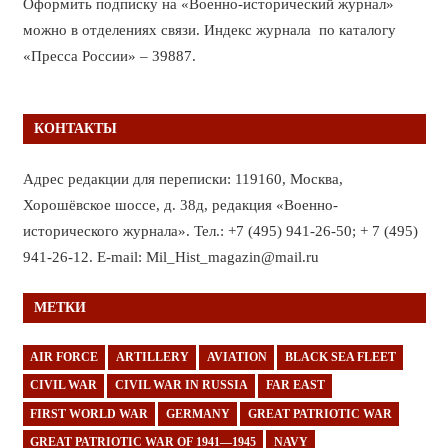
Оформить подписку на «Военно-исторический журнал»
можно в отделениях связи. Индекс журнала по каталогу
«Пресса России» – 39887.
КОНТАКТЫ
Адрес редакции для переписки: 119160, Москва,
Хорошёвское шоссе, д. 38д, редакция «Военно-
исторического журнала». Тел.: +7 (495) 941-26-50; + 7 (495)
941-26-12. E-mail: Mil_Hist_magazin@mail.ru
МЕТКИ
AIR FORCE
ARTILLERY
AVIATION
BLACK SEA FLEET
CIVIL WAR
CIVIL WAR IN RUSSIA
FAR EAST
FIRST WORLD WAR
GERMANY
GREAT PATRIOTIC WAR
GREAT PATRIOTIC WAR OF 1941—1945
NAVY