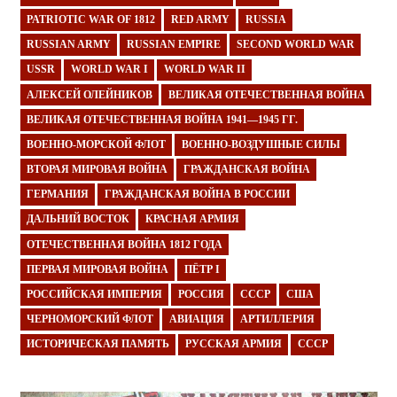
PATRIOTIC WAR OF 1812
RED ARMY
RUSSIA
RUSSIAN ARMY
RUSSIAN EMPIRE
SECOND WORLD WAR
USSR
WORLD WAR I
WORLD WAR II
АЛЕКСЕЙ ОЛЕЙНИКОВ
ВЕЛИКАЯ ОТЕЧЕСТВЕННАЯ ВОЙНА
ВЕЛИКАЯ ОТЕЧЕСТВЕННАЯ ВОЙНА 1941—1945 ГГ.
ВОЕННО-МОРСКОЙ ФЛОТ
ВОЕННО-ВОЗДУШНЫЕ СИЛЫ
ВТОРАЯ МИРОВАЯ ВОЙНА
ГРАЖДАНСКАЯ ВОЙНА
ГЕРМАНИЯ
ГРАЖДАНСКАЯ ВОЙНА В РОССИИ
ДАЛЬНИЙ ВОСТОК
КРАСНАЯ АРМИЯ
ОТЕЧЕСТВЕННАЯ ВОЙНА 1812 ГОДА
ПЕРВАЯ МИРОВАЯ ВОЙНА
ПЁТР I
РОССИЙСКАЯ ИМПЕРИЯ
РОССИЯ
СССР
США
ЧЕРНОМОРСКИЙ ФЛОТ
АВИАЦИЯ
АРТИЛЛЕРИЯ
ИСТОРИЧЕСКАЯ ПАМЯТЬ
РУССКАЯ АРМИЯ
СССР