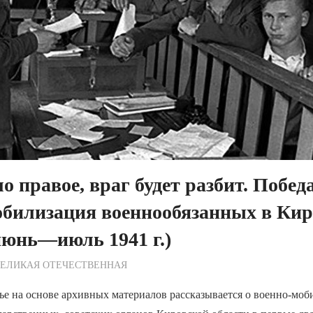
о правое, враг будет разбит. Победа
обилизация военнообязанных в Кир
июнь—июль 1941 г.)
ежурный по Редакции
ВЕЛИКАЯ ОТЕЧЕСТВЕННАЯ
ье на основе архивных материалов рассказывается о военно-мо