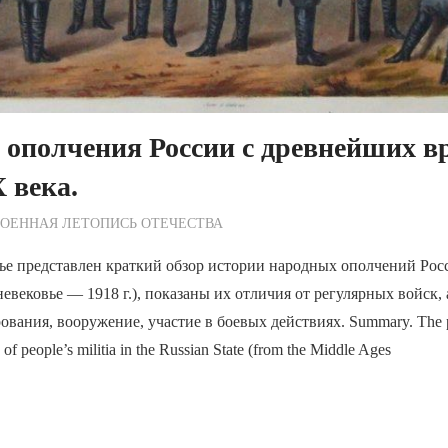
ополчения России с древнейших в
 века.
ежурный по Редакции
ОЕННАЯ ЛЕТОПИСЬ ОТЕЧЕСТВА
ье представлен краткий обзор истории народных ополчений Рос
евековье — 1918 г.), показаны их отличия от регулярных войск, 
ания, вооружение, участие в боевых действиях. Summary. The pap
y of people’s militia in the Russian State (from the Middle Ages