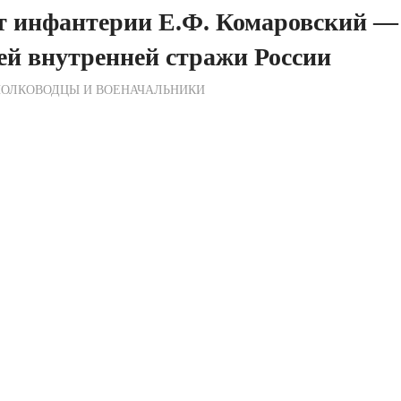
т инфантерии Е.Ф. Комаровский — 
ей внутренней стражи России
ежурный по Редакции
ПОЛКОВОДЦЫ И ВОЕНАЧАЛЬНИКИ