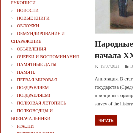
РУКОПИСИ
НОВОСТИ
НОВЫЕ КНИГИ
ОБЛОЖКИ
ОБМУНДИРОВАНИЕ И
СНАРЯЖЕНИЕ
Народные 
ОБЪЯВЛЕНИЯ
начала XX
ОЧЕРКИ И ВОСПОМИНАНИЯ
ПАМЯТНЫЕ ДАТЫ
19/07/2021
Д
В
ПАМЯТЬ
Аннотация. В стат
ПЕРВАЯ МИРОВАЯ
государства (Средн
ПОЗДРАВЛЯЕМ
ПОЗДРАВЛЯЕМ!
принципы формиров
ПОЛКОВАЯ ЛЕТОПИСЬ
survey of the histor
ПОЛКОВОДЦЫ И
ВОЕНАЧАЛЬНИКИ
ЧИТАТЬ
РГАСПИ