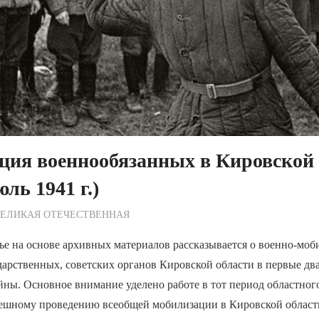
ция военнообязанных в Кировской 
ь 1941 г.)
ежурный по Редакции
ВЕЛИКАЯ ОТЕЧЕСТВЕННАЯ
ье на основе архивных материалов рассказывается о военно-мо
дарственных, советских органов Кировской области в первые дв
ны. Основное внимание уделено работе в тот период областног
пешному проведению всеобщей мобилизации в Кировской обла