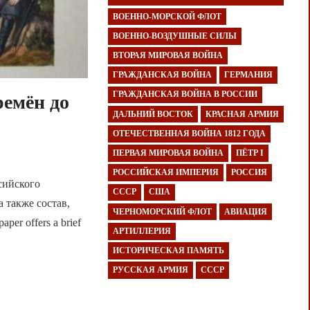
ВОЕННО-МОРСКОЙ ФЛОТ
ВОЕННО-ВОЗДУШНЫЕ СИЛЫ
ВТОРАЯ МИРОВАЯ ВОЙНА
ГРАЖДАНСКАЯ ВОЙНА
ГЕРМАНИЯ
ГРАЖДАНСКАЯ ВОЙНА В РОССИИ
ремён до
ДАЛЬНИЙ ВОСТОК
КРАСНАЯ АРМИЯ
ОТЕЧЕСТВЕННАЯ ВОЙНА 1812 ГОДА
ПЕРВАЯ МИРОВАЯ ВОЙНА
ПЁТР I
РОССИЙСКАЯ ИМПЕРИЯ
РОССИЯ
сийского
СССР
США
а также состав,
ЧЕРНОМОРСКИЙ ФЛОТ
АВИАЦИЯ
er offers a brief
АРТИЛЛЕРИЯ
ИСТОРИЧЕСКАЯ ПАМЯТЬ
РУССКАЯ АРМИЯ
СССР