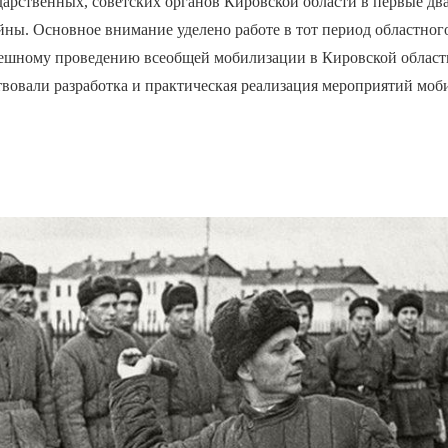
дарственных, советских органов Кировской области в первые дв
ны. Основное внимание уделено работе в тот период областног
пешному проведению всеобщей мобилизации в Кировской обла
твовали разработка и практическая реализация мероприятий мо