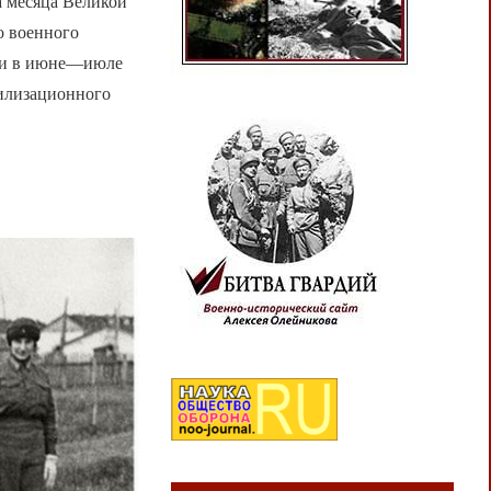
а месяца Великой
о военного
сти в июне—июле
билизационного