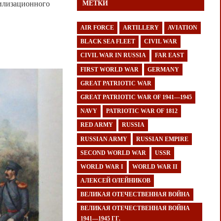
билизационного
МЕТКИ
AIR FORCE
ARTILLERY
AVIATION
BLACK SEA FLEET
CIVIL WAR
CIVIL WAR IN RUSSIA
FAR EAST
FIRST WORLD WAR
GERMANY
GREAT PATRIOTIC WAR
GREAT PATRIOTIC WAR OF 1941—1945
NAVY
PATRIOTIC WAR OF 1812
RED ARMY
RUSSIA
RUSSIAN ARMY
RUSSIAN EMPIRE
SECOND WORLD WAR
USSR
WORLD WAR I
WORLD WAR II
АЛЕКСЕЙ ОЛЕЙНИКОВ
ВЕЛИКАЯ ОТЕЧЕСТВЕННАЯ ВОЙНА
ВЕЛИКАЯ ОТЕЧЕСТВЕННАЯ ВОЙНА
1941—1945 ГГ.