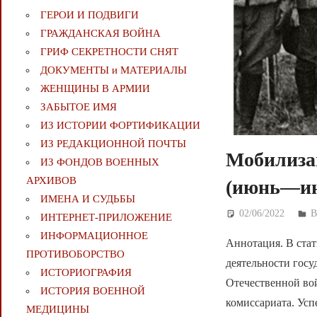
ГЕРОИ И ПОДВИГИ
ГРАЖДАНСКАЯ ВОЙНА
ГРИФ СЕКРЕТНОСТИ СНЯТ
ДОКУМЕНТЫ и МАТЕРИАЛЫ
ЖЕНЩИНЫ В АРМИИ
ЗАБЫТОЕ ИМЯ
ИЗ ИСТОРИИ ФОРТИФИКАЦИИ
ИЗ РЕДАКЦИОННОЙ ПОЧТЫ
Мобилиза
ИЗ ФОНДОВ ВОЕННЫХ
АРХИВОВ
(июнь—июл
ИМЕНА И СУДЬБЫ
02/06/2022
Д
ИНТЕРНЕТ-ПРИЛОЖЕНИЕ
ИНФОРМАЦИОННОЕ
Аннотация. В стат
ПРОТИВОБОРСТВО
деятельности госу
ИСТОРИОГРАФИЯ
Отечественной вой
ИСТОРИЯ ВОЕННОЙ
комиссариата. Ус
МЕДИЦИНЫ