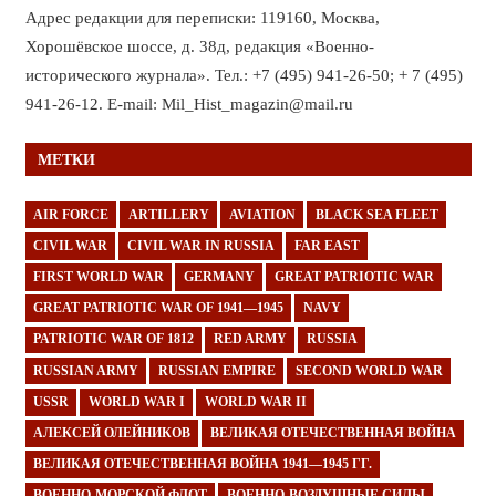
Адрес редакции для переписки: 119160, Москва,
Хорошёвское шоссе, д. 38д, редакция «Военно-
исторического журнала». Тел.: +7 (495) 941-26-50; + 7 (495)
941-26-12. E-mail: Mil_Hist_magazin@mail.ru
МЕТКИ
AIR FORCE
ARTILLERY
AVIATION
BLACK SEA FLEET
CIVIL WAR
CIVIL WAR IN RUSSIA
FAR EAST
FIRST WORLD WAR
GERMANY
GREAT PATRIOTIC WAR
GREAT PATRIOTIC WAR OF 1941—1945
NAVY
PATRIOTIC WAR OF 1812
RED ARMY
RUSSIA
RUSSIAN ARMY
RUSSIAN EMPIRE
SECOND WORLD WAR
USSR
WORLD WAR I
WORLD WAR II
АЛЕКСЕЙ ОЛЕЙНИКОВ
ВЕЛИКАЯ ОТЕЧЕСТВЕННАЯ ВОЙНА
ВЕЛИКАЯ ОТЕЧЕСТВЕННАЯ ВОЙНА 1941—1945 ГГ.
ВОЕННО-МОРСКОЙ ФЛОТ
ВОЕННО-ВОЗДУШНЫЕ СИЛЫ