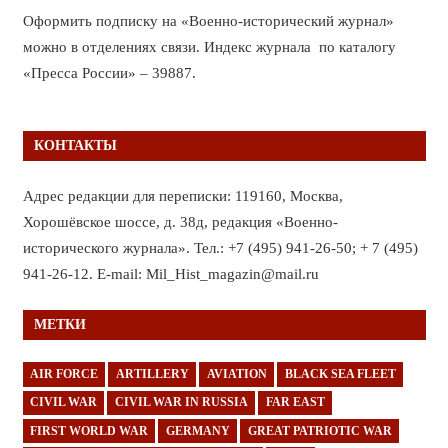
Оформить подписку на «Военно-исторический журнал»
можно в отделениях связи. Индекс журнала по каталогу
«Пресса России» – 39887.
КОНТАКТЫ
Адрес редакции для переписки: 119160, Москва,
Хорошёвское шоссе, д. 38д, редакция «Военно-
исторического журнала». Тел.: +7 (495) 941-26-50; + 7 (495)
941-26-12. E-mail: Mil_Hist_magazin@mail.ru
МЕТКИ
AIR FORCE
ARTILLERY
AVIATION
BLACK SEA FLEET
CIVIL WAR
CIVIL WAR IN RUSSIA
FAR EAST
FIRST WORLD WAR
GERMANY
GREAT PATRIOTIC WAR