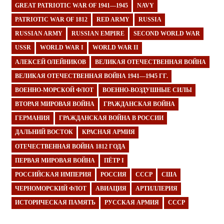
GREAT PATRIOTIC WAR OF 1941—1945
NAVY
PATRIOTIC WAR OF 1812
RED ARMY
RUSSIA
RUSSIAN ARMY
RUSSIAN EMPIRE
SECOND WORLD WAR
USSR
WORLD WAR I
WORLD WAR II
АЛЕКСЕЙ ОЛЕЙНИКОВ
ВЕЛИКАЯ ОТЕЧЕСТВЕННАЯ ВОЙНА
ВЕЛИКАЯ ОТЕЧЕСТВЕННАЯ ВОЙНА 1941—1945 ГГ.
ВОЕННО-МОРСКОЙ ФЛОТ
ВОЕННО-ВОЗДУШНЫЕ СИЛЫ
ВТОРАЯ МИРОВАЯ ВОЙНА
ГРАЖДАНСКАЯ ВОЙНА
ГЕРМАНИЯ
ГРАЖДАНСКАЯ ВОЙНА В РОССИИ
ДАЛЬНИЙ ВОСТОК
КРАСНАЯ АРМИЯ
ОТЕЧЕСТВЕННАЯ ВОЙНА 1812 ГОДА
ПЕРВАЯ МИРОВАЯ ВОЙНА
ПЁТР I
РОССИЙСКАЯ ИМПЕРИЯ
РОССИЯ
СССР
США
ЧЕРНОМОРСКИЙ ФЛОТ
АВИАЦИЯ
АРТИЛЛЕРИЯ
ИСТОРИЧЕСКАЯ ПАМЯТЬ
РУССКАЯ АРМИЯ
СССР