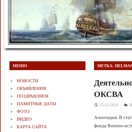
МЕНЮ
МЕТКА:
HELMAN
Деятельно
НОВОСТИ
ОБЪЯВЛЕНИЯ
ОКСВА
ПОЗДРАВЛЯЕМ
ПАМЯТНЫЕ ДАТЫ
15/12/2018
Д
В
ФОТО
Аннотация. В стат
ВИДЕО
фонда Военно-ист
КАРТА САЙТА