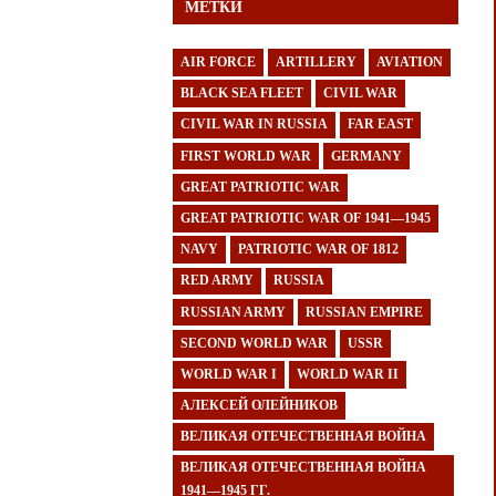
МЕТКИ
AIR FORCE
ARTILLERY
AVIATION
BLACK SEA FLEET
CIVIL WAR
CIVIL WAR IN RUSSIA
FAR EAST
FIRST WORLD WAR
GERMANY
GREAT PATRIOTIC WAR
GREAT PATRIOTIC WAR OF 1941—1945
NAVY
PATRIOTIC WAR OF 1812
RED ARMY
RUSSIA
RUSSIAN ARMY
RUSSIAN EMPIRE
SECOND WORLD WAR
USSR
WORLD WAR I
WORLD WAR II
АЛЕКСЕЙ ОЛЕЙНИКОВ
ВЕЛИКАЯ ОТЕЧЕСТВЕННАЯ ВОЙНА
ВЕЛИКАЯ ОТЕЧЕСТВЕННАЯ ВОЙНА
1941—1945 ГГ.