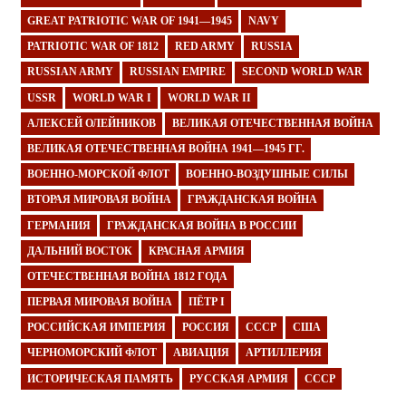
GREAT PATRIOTIC WAR OF 1941—1945
NAVY
PATRIOTIC WAR OF 1812
RED ARMY
RUSSIA
RUSSIAN ARMY
RUSSIAN EMPIRE
SECOND WORLD WAR
USSR
WORLD WAR I
WORLD WAR II
АЛЕКСЕЙ ОЛЕЙНИКОВ
ВЕЛИКАЯ ОТЕЧЕСТВЕННАЯ ВОЙНА
ВЕЛИКАЯ ОТЕЧЕСТВЕННАЯ ВОЙНА 1941—1945 ГГ.
ВОЕННО-МОРСКОЙ ФЛОТ
ВОЕННО-ВОЗДУШНЫЕ СИЛЫ
ВТОРАЯ МИРОВАЯ ВОЙНА
ГРАЖДАНСКАЯ ВОЙНА
ГЕРМАНИЯ
ГРАЖДАНСКАЯ ВОЙНА В РОССИИ
ДАЛЬНИЙ ВОСТОК
КРАСНАЯ АРМИЯ
ОТЕЧЕСТВЕННАЯ ВОЙНА 1812 ГОДА
ПЕРВАЯ МИРОВАЯ ВОЙНА
ПЁТР I
РОССИЙСКАЯ ИМПЕРИЯ
РОССИЯ
СССР
США
ЧЕРНОМОРСКИЙ ФЛОТ
АВИАЦИЯ
АРТИЛЛЕРИЯ
ИСТОРИЧЕСКАЯ ПАМЯТЬ
РУССКАЯ АРМИЯ
СССР