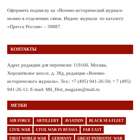
Оформить подписку на «Военно-исторический журнал»
можно в отделениях связи. Индекс журнала по каталогу
«Пресса России» – 39887.
КОНТАКТЫ
Адрес редакции для переписки: 119160, Москва,
Хорошёвское шоссе, д. 38д, редакция «Военно-
исторического журнала». Тел.: +7 (495) 941-26-50; + 7 (495)
941-26-12. E-mail: Mil_Hist_magazin@mail.ru
МЕТКИ
AIR FORCE
ARTILLERY
AVIATION
BLACK SEA FLEET
CIVIL WAR
CIVIL WAR IN RUSSIA
FAR EAST
FIRST WORLD WAR
GERMANY
GREAT PATRIOTIC WAR