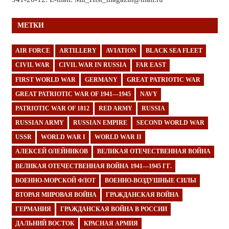
МЕТКИ
AIR FORCE
ARTILLERY
AVIATION
BLACK SEA FLEET
CIVIL WAR
CIVIL WAR IN RUSSIA
FAR EAST
FIRST WORLD WAR
GERMANY
GREAT PATRIOTIC WAR
GREAT PATRIOTIC WAR OF 1941—1945
NAVY
PATRIOTIC WAR OF 1812
RED ARMY
RUSSIA
RUSSIAN ARMY
RUSSIAN EMPIRE
SECOND WORLD WAR
USSR
WORLD WAR I
WORLD WAR II
АЛЕКСЕЙ ОЛЕЙНИКОВ
ВЕЛИКАЯ ОТЕЧЕСТВЕННАЯ ВОЙНА
ВЕЛИКАЯ ОТЕЧЕСТВЕННАЯ ВОЙНА 1941—1945 ГГ.
ВОЕННО-МОРСКОЙ ФЛОТ
ВОЕННО-ВОЗДУШНЫЕ СИЛЫ
ВТОРАЯ МИРОВАЯ ВОЙНА
ГРАЖДАНСКАЯ ВОЙНА
ГЕРМАНИЯ
ГРАЖДАНСКАЯ ВОЙНА В РОССИИ
ДАЛЬНИЙ ВОСТОК
КРАСНАЯ АРМИЯ