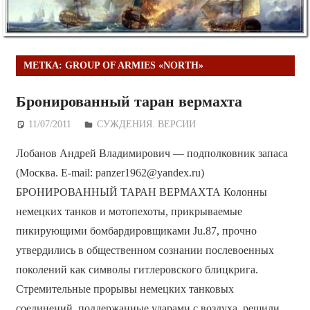
МЕТКА:
GROUP OF ARMIES «NORTH»
Бронированный таран вермахта
11/07/2011
Дежурный по Редакции
СУЖДЕНИЯ. ВЕРСИИ
Лобанов Андрей Владимирович — подполковник запаса
(Москва. E-mail: panzer1962@yandex.ru)
БРОНИРОВАННЫЙ ТАРАН ВЕРМАХТА Колонны
немецких танков и мотопехоты, прикрываемые
пикирующими бомбардировщиками Ju.87, прочно
утвердились в общественном сознании послевоенных
поколений как символы гитлеровского блицкрига.
Стремительные прорывы немецких танковых
соединений, поддержанные ударами с воздуха, решили