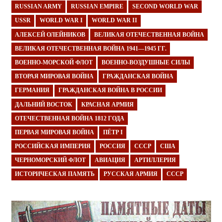
RUSSIAN ARMY
RUSSIAN EMPIRE
SECOND WORLD WAR
USSR
WORLD WAR I
WORLD WAR II
АЛЕКСЕЙ ОЛЕЙНИКОВ
ВЕЛИКАЯ ОТЕЧЕСТВЕННАЯ ВОЙНА
ВЕЛИКАЯ ОТЕЧЕСТВЕННАЯ ВОЙНА 1941—1945 ГГ.
ВОЕННО-МОРСКОЙ ФЛОТ
ВОЕННО-ВОЗДУШНЫЕ СИЛЫ
ВТОРАЯ МИРОВАЯ ВОЙНА
ГРАЖДАНСКАЯ ВОЙНА
ГЕРМАНИЯ
ГРАЖДАНСКАЯ ВОЙНА В РОССИИ
ДАЛЬНИЙ ВОСТОК
КРАСНАЯ АРМИЯ
ОТЕЧЕСТВЕННАЯ ВОЙНА 1812 ГОДА
ПЕРВАЯ МИРОВАЯ ВОЙНА
ПЁТР I
РОССИЙСКАЯ ИМПЕРИЯ
РОССИЯ
СССР
США
ЧЕРНОМОРСКИЙ ФЛОТ
АВИАЦИЯ
АРТИЛЛЕРИЯ
ИСТОРИЧЕСКАЯ ПАМЯТЬ
РУССКАЯ АРМИЯ
СССР