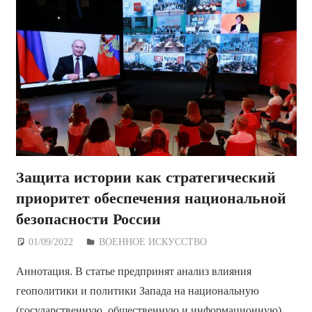
Защита истории как стратегический
приоритет обеспечения национальной
безопасности России
01/09/2022
Дежурный по Редакции
ВОЕННОЕ ИСКУССТВО
Аннотация. В статье предпринят анализ влияния
геополитики и политики Запада на национальную
(государственную, общественную и информационную)