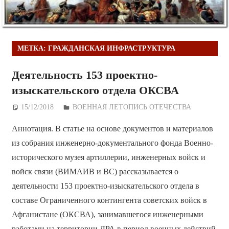
МЕТКА:
ГРАЖДАНСКАЯ ИНФРАСТРУКТУРА
Деятельность 153 проектно-
изыскательского отдела ОКСВА
15/12/2018
Дежурный по Редакции
ВОЕННАЯ ЛЕТОПИСЬ ОТЕЧЕСТВА
Аннотация. В статье на основе документов и материалов
из собрания инженерно-документального фонда Военно-
исторического музея артиллерии, инженерных войск и
войск связи (ВИМАИВ и ВС) рассказывается о
деятельности 153 проектно-изыскательского отдела в
составе Ограниченного контингента советских войск в
Афганистане (ОКСВА), занимавшегося инженерными
работами на территории ДРА в период военных действий