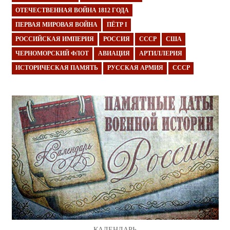
ОТЕЧЕСТВЕННАЯ ВОЙНА 1812 ГОДА
ПЕРВАЯ МИРОВАЯ ВОЙНА
ПЁТР I
РОССИЙСКАЯ ИМПЕРИЯ
РОССИЯ
СССР
США
ЧЕРНОМОРСКИЙ ФЛОТ
АВИАЦИЯ
АРТИЛЛЕРИЯ
ИСТОРИЧЕСКАЯ ПАМЯТЬ
РУССКАЯ АРМИЯ
СССР
КАЛЕНДАРЬ