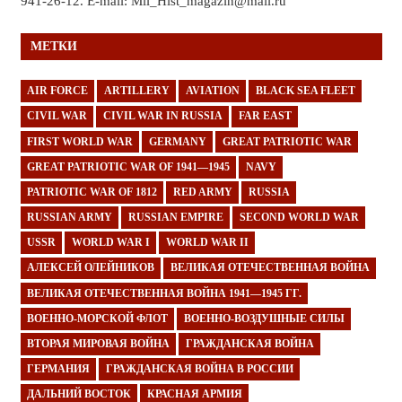
941-26-12. E-mail: Mil_Hist_magazin@mail.ru
МЕТКИ
AIR FORCE
ARTILLERY
AVIATION
BLACK SEA FLEET
CIVIL WAR
CIVIL WAR IN RUSSIA
FAR EAST
FIRST WORLD WAR
GERMANY
GREAT PATRIOTIC WAR
GREAT PATRIOTIC WAR OF 1941—1945
NAVY
PATRIOTIC WAR OF 1812
RED ARMY
RUSSIA
RUSSIAN ARMY
RUSSIAN EMPIRE
SECOND WORLD WAR
USSR
WORLD WAR I
WORLD WAR II
АЛЕКСЕЙ ОЛЕЙНИКОВ
ВЕЛИКАЯ ОТЕЧЕСТВЕННАЯ ВОЙНА
ВЕЛИКАЯ ОТЕЧЕСТВЕННАЯ ВОЙНА 1941—1945 ГГ.
ВОЕННО-МОРСКОЙ ФЛОТ
ВОЕННО-ВОЗДУШНЫЕ СИЛЫ
ВТОРАЯ МИРОВАЯ ВОЙНА
ГРАЖДАНСКАЯ ВОЙНА
ГЕРМАНИЯ
ГРАЖДАНСКАЯ ВОЙНА В РОССИИ
ДАЛЬНИЙ ВОСТОК
КРАСНАЯ АРМИЯ