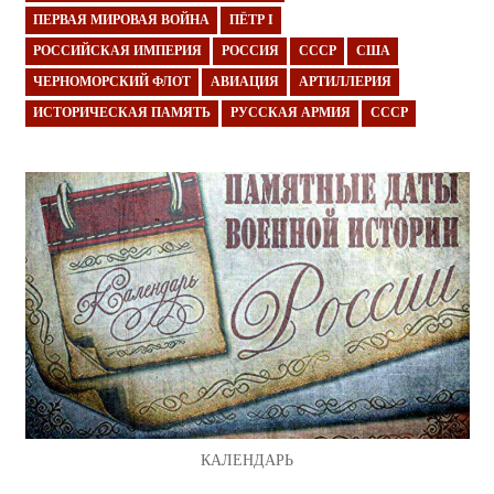
ПЕРВАЯ МИРОВАЯ ВОЙНА
ПЁТР I
РОССИЙСКАЯ ИМПЕРИЯ
РОССИЯ
СССР
США
ЧЕРНОМОРСКИЙ ФЛОТ
АВИАЦИЯ
АРТИЛЛЕРИЯ
ИСТОРИЧЕСКАЯ ПАМЯТЬ
РУССКАЯ АРМИЯ
СССР
КАЛЕНДАРЬ