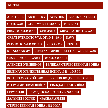
МЕТКИ
AIR FORCE
ARTILLERY
AVIATION
BLACK SEA FLEET
CIVIL WAR
CIVIL WAR IN RUSSIA
FAR EAST
FIRST WORLD WAR
GERMANY
GREAT PATRIOTIC WAR
GREAT PATRIOTIC WAR OF 1941—1945
NAVY
PATRIOTIC WAR OF 1812
RED ARMY
RUSSIA
RUSSIAN ARMY
RUSSIAN EMPIRE
SECOND WORLD WAR
USSR
WORLD WAR I
WORLD WAR II
АЛЕКСЕЙ ОЛЕЙНИКОВ
ВЕЛИКАЯ ОТЕЧЕСТВЕННАЯ ВОЙНА
ВЕЛИКАЯ ОТЕЧЕСТВЕННАЯ ВОЙНА 1941—1945 ГГ.
ВОЕННО-МОРСКОЙ ФЛОТ
ВОЕННО-ВОЗДУШНЫЕ СИЛЫ
ВТОРАЯ МИРОВАЯ ВОЙНА
ГРАЖДАНСКАЯ ВОЙНА
ГЕРМАНИЯ
ГРАЖДАНСКАЯ ВОЙНА В РОССИИ
ДАЛЬНИЙ ВОСТОК
КРАСНАЯ АРМИЯ
ОТЕЧЕСТВЕННАЯ ВОЙНА 1812 ГОДА