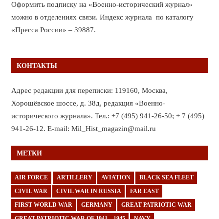
Оформить подписку на «Военно-исторический журнал»
можно в отделениях связи. Индекс журнала по каталогу
«Пресса России» – 39887.
КОНТАКТЫ
Адрес редакции для переписки: 119160, Москва,
Хорошёвское шоссе, д. 38д, редакция «Военно-
исторического журнала». Тел.: +7 (495) 941-26-50; + 7 (495)
941-26-12. E-mail: Mil_Hist_magazin@mail.ru
МЕТКИ
AIR FORCE
ARTILLERY
AVIATION
BLACK SEA FLEET
CIVIL WAR
CIVIL WAR IN RUSSIA
FAR EAST
FIRST WORLD WAR
GERMANY
GREAT PATRIOTIC WAR
GREAT PATRIOTIC WAR OF 1941—1945
NAVY