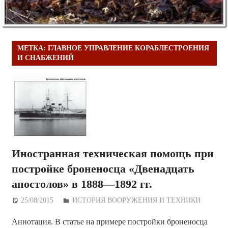
МЕТКА:
ГЛАВНОЕ УПРАВЛЕНИЕ КОРАБЛЕСТРОЕНИЯ
И СНАБЖЕНИЙ
Иностранная техническая помощь при
постройке броненосца «Двенадцать
апостолов» в 1888—1892 гг.
25/08/2015
Дежурный по Редакции
ИСТОРИЯ ВООРУЖЕНИЯ И ТЕХНИКИ
Аннотация. В статье на примере постройки броненосца