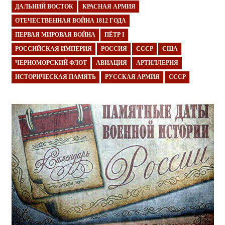
ДАЛЬНИЙ ВОСТОК
КРАСНАЯ АРМИЯ
ОТЕЧЕСТВЕННАЯ ВОЙНА 1812 ГОДА
ПЕРВАЯ МИРОВАЯ ВОЙНА
ПЁТР I
РОССИЙСКАЯ ИМПЕРИЯ
РОССИЯ
СССР
США
ЧЕРНОМОРСКИЙ ФЛОТ
АВИАЦИЯ
АРТИЛЛЕРИЯ
ИСТОРИЧЕСКАЯ ПАМЯТЬ
РУССКАЯ АРМИЯ
СССР