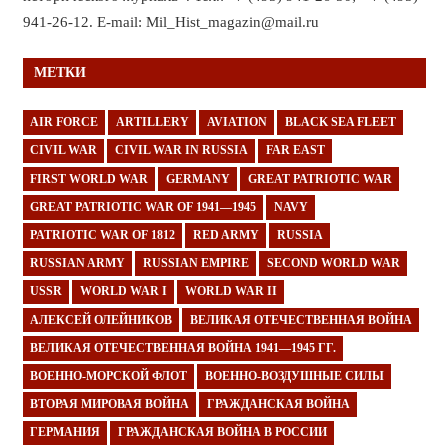
941-26-12. E-mail: Mil_Hist_magazin@mail.ru
МЕТКИ
AIR FORCE
ARTILLERY
AVIATION
BLACK SEA FLEET
CIVIL WAR
CIVIL WAR IN RUSSIA
FAR EAST
FIRST WORLD WAR
GERMANY
GREAT PATRIOTIC WAR
GREAT PATRIOTIC WAR OF 1941—1945
NAVY
PATRIOTIC WAR OF 1812
RED ARMY
RUSSIA
RUSSIAN ARMY
RUSSIAN EMPIRE
SECOND WORLD WAR
USSR
WORLD WAR I
WORLD WAR II
АЛЕКСЕЙ ОЛЕЙНИКОВ
ВЕЛИКАЯ ОТЕЧЕСТВЕННАЯ ВОЙНА
ВЕЛИКАЯ ОТЕЧЕСТВЕННАЯ ВОЙНА 1941—1945 ГГ.
ВОЕННО-МОРСКОЙ ФЛОТ
ВОЕННО-ВОЗДУШНЫЕ СИЛЫ
ВТОРАЯ МИРОВАЯ ВОЙНА
ГРАЖДАНСКАЯ ВОЙНА
ГЕРМАНИЯ
ГРАЖДАНСКАЯ ВОЙНА В РОССИИ