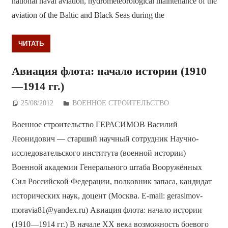
national naval aviation, hydrometeorological maintenance of the
aviation of the Baltic and Black Seas during the
ЧИТАТЬ
Авиация флота: начало истории (1910
—1914 гг.)
25/08/2012
Дежурный по Редакции
ВОЕННОЕ СТРОИТЕЛЬСТВО
Военное строительство ГЕРАСИМОВ Василий
Леонидович — старший научный сотрудник Научно-
исследовательского института (военной истории)
Военной академии Генерального штаба Вооружённых
Сил Российской Федерации, полковник запаса, кандидат
исторических наук, доцент (Москва. E-mail: gerasimov-
moravia81@yandex.ru) Авиация флота: начало истории
(1910—1914 гг.) В начале ХХ века возможность боевого