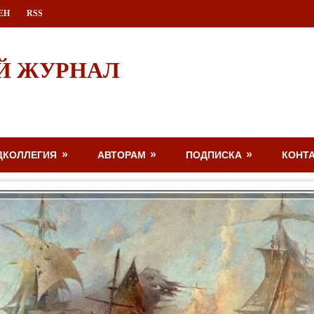
ЕН
RSS
Й ЖУРНАЛ
ДКОЛЛЕГИЯ
АВТОРАМ
ПОДПИСКА
КОНТ