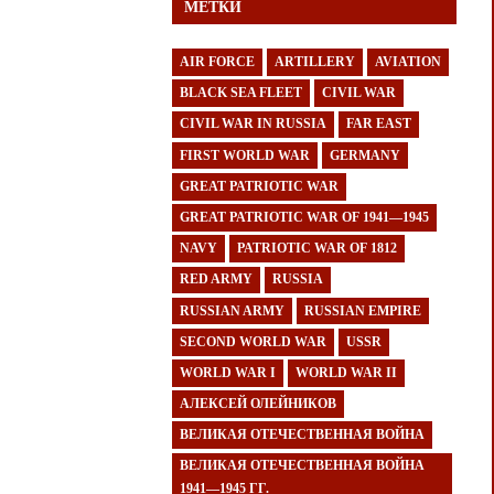
МЕТКИ
AIR FORCE
ARTILLERY
AVIATION
BLACK SEA FLEET
CIVIL WAR
CIVIL WAR IN RUSSIA
FAR EAST
FIRST WORLD WAR
GERMANY
GREAT PATRIOTIC WAR
GREAT PATRIOTIC WAR OF 1941—1945
NAVY
PATRIOTIC WAR OF 1812
RED ARMY
RUSSIA
RUSSIAN ARMY
RUSSIAN EMPIRE
SECOND WORLD WAR
USSR
WORLD WAR I
WORLD WAR II
АЛЕКСЕЙ ОЛЕЙНИКОВ
ВЕЛИКАЯ ОТЕЧЕСТВЕННАЯ ВОЙНА
ВЕЛИКАЯ ОТЕЧЕСТВЕННАЯ ВОЙНА
1941—1945 ГГ.