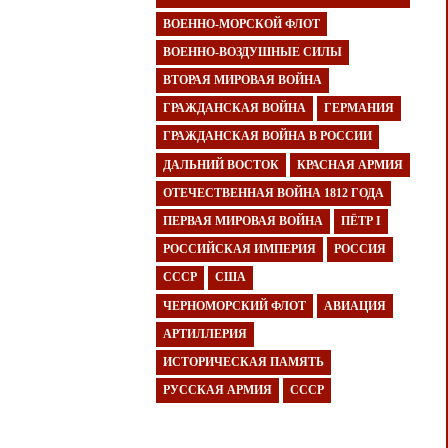
ВОЕННО-МОРСКОЙ ФЛОТ
ВОЕННО-ВОЗДУШНЫЕ СИЛЫ
ВТОРАЯ МИРОВАЯ ВОЙНА
ГРАЖДАНСКАЯ ВОЙНА
ГЕРМАНИЯ
ГРАЖДАНСКАЯ ВОЙНА В РОССИИ
ДАЛЬНИЙ ВОСТОК
КРАСНАЯ АРМИЯ
ОТЕЧЕСТВЕННАЯ ВОЙНА 1812 ГОДА
ПЕРВАЯ МИРОВАЯ ВОЙНА
ПЁТР I
РОССИЙСКАЯ ИМПЕРИЯ
РОССИЯ
СССР
США
ЧЕРНОМОРСКИЙ ФЛОТ
АВИАЦИЯ
АРТИЛЛЕРИЯ
ИСТОРИЧЕСКАЯ ПАМЯТЬ
РУССКАЯ АРМИЯ
СССР