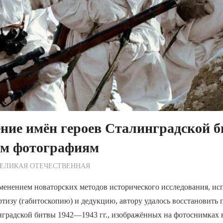
ние имён героев Сталинградской 
м фотографиям
ежурный по Редакции
ЕЛИКАЯ ОТЕЧЕСТВЕННАЯ
менением новаторских методов исторического исследования, и
тизу (габитоскопию) и дедукцию, автору удалось восстановить
нградской битвы 1942—1943 гг., изображённых на фотоснимках 