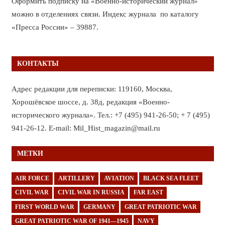
Оформить подписку на «Военно-исторический журнал»
можно в отделениях связи. Индекс журнала по каталогу
«Пресса России» – 39887.
КОНТАКТЫ
Адрес редакции для переписки: 119160, Москва,
Хорошёвское шоссе, д. 38д, редакция «Военно-
исторического журнала». Тел.: +7 (495) 941-26-50; + 7 (495)
941-26-12. E-mail: Mil_Hist_magazin@mail.ru
МЕТКИ
AIR FORCE
ARTILLERY
AVIATION
BLACK SEA FLEET
CIVIL WAR
CIVIL WAR IN RUSSIA
FAR EAST
FIRST WORLD WAR
GERMANY
GREAT PATRIOTIC WAR
GREAT PATRIOTIC WAR OF 1941—1945
NAVY