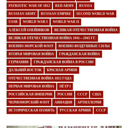
PATRIOTIC WAR OF 1812
RED ARMY
RUSSIA
RUSSIAN ARMY
RUSSIAN EMPIRE
SECOND WORLD WAR
USSR
WORLD WAR I
WORLD WAR II
АЛЕКСЕЙ ОЛЕЙНИКОВ
ВЕЛИКАЯ ОТЕЧЕСТВЕННАЯ ВОЙНА
ВЕЛИКАЯ ОТЕЧЕСТВЕННАЯ ВОЙНА 1941—1945 ГГ.
ВОЕННО-МОРСКОЙ ФЛОТ
ВОЕННО-ВОЗДУШНЫЕ СИЛЫ
ВТОРАЯ МИРОВАЯ ВОЙНА
ГРАЖДАНСКАЯ ВОЙНА
ГЕРМАНИЯ
ГРАЖДАНСКАЯ ВОЙНА В РОССИИ
ДАЛЬНИЙ ВОСТОК
КРАСНАЯ АРМИЯ
ОТЕЧЕСТВЕННАЯ ВОЙНА 1812 ГОДА
ПЕРВАЯ МИРОВАЯ ВОЙНА
ПЁТР I
РОССИЙСКАЯ ИМПЕРИЯ
РОССИЯ
СССР
США
ЧЕРНОМОРСКИЙ ФЛОТ
АВИАЦИЯ
АРТИЛЛЕРИЯ
ИСТОРИЧЕСКАЯ ПАМЯТЬ
РУССКАЯ АРМИЯ
СССР