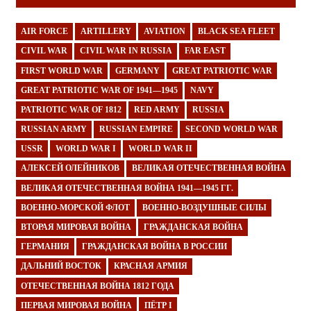
AIR FORCE
ARTILLERY
AVIATION
BLACK SEA FLEET
CIVIL WAR
CIVIL WAR IN RUSSIA
FAR EAST
FIRST WORLD WAR
GERMANY
GREAT PATRIOTIC WAR
GREAT PATRIOTIC WAR OF 1941—1945
NAVY
PATRIOTIC WAR OF 1812
RED ARMY
RUSSIA
RUSSIAN ARMY
RUSSIAN EMPIRE
SECOND WORLD WAR
USSR
WORLD WAR I
WORLD WAR II
АЛЕКСЕЙ ОЛЕЙНИКОВ
ВЕЛИКАЯ ОТЕЧЕСТВЕННАЯ ВОЙНА
ВЕЛИКАЯ ОТЕЧЕСТВЕННАЯ ВОЙНА 1941—1945 ГГ.
ВОЕННО-МОРСКОЙ ФЛОТ
ВОЕННО-ВОЗДУШНЫЕ СИЛЫ
ВТОРАЯ МИРОВАЯ ВОЙНА
ГРАЖДАНСКАЯ ВОЙНА
ГЕРМАНИЯ
ГРАЖДАНСКАЯ ВОЙНА В РОССИИ
ДАЛЬНИЙ ВОСТОК
КРАСНАЯ АРМИЯ
ОТЕЧЕСТВЕННАЯ ВОЙНА 1812 ГОДА
ПЕРВАЯ МИРОВАЯ ВОЙНА
ПЁТР I