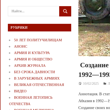
Поиск
ПОИСК
для:
РУБРИКИ
50 ЛЕТ ПОЛИТУЧИЛИЩАМ
АНОНС
АРМИЯ И КУЛЬТУРА
АРМИЯ И ОБЩЕСТВО
Создание 
АРХИВ ЖУРНАЛА
БЕЗ СРОКА ДАВНОСТИ
1992—1993
В ЗАРУБЕЖНЫХ АРМИЯХ
10/02/2025
Д
ВЕЛИКАЯ ОТЕЧЕСТВЕННАЯ
ВИДЕО
Аннотация. В стат
ВОЕННАЯ ЛЕТОПИСЬ
Абхазия в 1992—19
ОТЕЧЕСТВА
Создание своих в