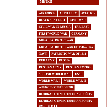
МЕТКИ
AIR FORCE
ARTILLERY
AVIATION
BLACK SEA FLEET
CIVIL WAR
CIVIL WAR IN RUSSIA
FAR EAST
FIRST WORLD WAR
GERMANY
GREAT PATRIOTIC WAR
GREAT PATRIOTIC WAR OF 1941—1945
NAVY
PATRIOTIC WAR OF 1812
RED ARMY
RUSSIA
RUSSIAN ARMY
RUSSIAN EMPIRE
SECOND WORLD WAR
USSR
WORLD WAR I
WORLD WAR II
АЛЕКСЕЙ ОЛЕЙНИКОВ
ВЕЛИКАЯ ОТЕЧЕСТВЕННАЯ ВОЙНА
ВЕЛИКАЯ ОТЕЧЕСТВЕННАЯ ВОЙНА
1941—1945 ГГ.