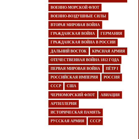
ВОЕННО-МОРСКОЙ ФЛОТ
ВОЕННО-ВОЗДУШНЫЕ СИЛЫ
ВТОРАЯ МИРОВАЯ ВОЙНА
ГРАЖДАНСКАЯ ВОЙНА
ГЕРМАНИЯ
ГРАЖДАНСКАЯ ВОЙНА В РОССИИ
ДАЛЬНИЙ ВОСТОК
КРАСНАЯ АРМИЯ
ОТЕЧЕСТВЕННАЯ ВОЙНА 1812 ГОДА
ПЕРВАЯ МИРОВАЯ ВОЙНА
ПЁТР I
РОССИЙСКАЯ ИМПЕРИЯ
РОССИЯ
СССР
США
ЧЕРНОМОРСКИЙ ФЛОТ
АВИАЦИЯ
АРТИЛЛЕРИЯ
ИСТОРИЧЕСКАЯ ПАМЯТЬ
РУССКАЯ АРМИЯ
СССР