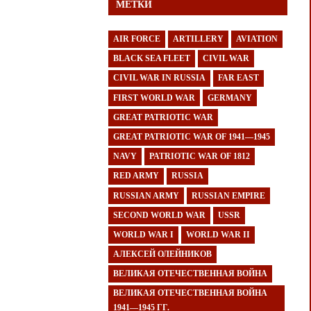
МЕТКИ
AIR FORCE
ARTILLERY
AVIATION
BLACK SEA FLEET
CIVIL WAR
CIVIL WAR IN RUSSIA
FAR EAST
FIRST WORLD WAR
GERMANY
GREAT PATRIOTIC WAR
GREAT PATRIOTIC WAR OF 1941—1945
NAVY
PATRIOTIC WAR OF 1812
RED ARMY
RUSSIA
RUSSIAN ARMY
RUSSIAN EMPIRE
SECOND WORLD WAR
USSR
WORLD WAR I
WORLD WAR II
АЛЕКСЕЙ ОЛЕЙНИКОВ
ВЕЛИКАЯ ОТЕЧЕСТВЕННАЯ ВОЙНА
ВЕЛИКАЯ ОТЕЧЕСТВЕННАЯ ВОЙНА
1941—1945 ГГ.