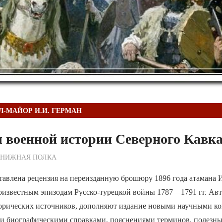
Л-МАЙОР И.И. ГЕРМАН
 военной истории Северного Кавка
ежурный по Редакции
КНИЖНАЯ ПОЛКА
авлена рецензия на переизданную брошюру 1896 года атамана И
известным эпизодам Русско-турецкой войны 1787—1791 гг. Авт
орических источников, дополняют издание новыми научными ко
ми биографическими справками, пояснениями терминов, полезн