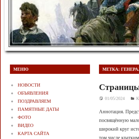
МЕНЮ
МЕТКА:
ГЕНЕРА
Страницы
НОВОСТИ
ОБЪЯВЛЕНИЯ
01/05/2024
Д
ПОЗДРАВЛЯЕМ
ПАМЯТНЫЕ ДАТЫ
Аннотация. Предст
ФОТО
посвящённую мало
ВИДЕО
широкий круг ист
КАРТА САЙТА
том числе кратки