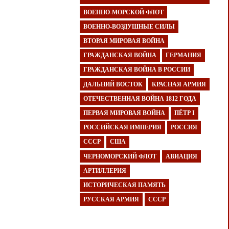
ВОЕННО-МОРСКОЙ ФЛОТ
ВОЕННО-ВОЗДУШНЫЕ СИЛЫ
ВТОРАЯ МИРОВАЯ ВОЙНА
ГРАЖДАНСКАЯ ВОЙНА
ГЕРМАНИЯ
ГРАЖДАНСКАЯ ВОЙНА В РОССИИ
ДАЛЬНИЙ ВОСТОК
КРАСНАЯ АРМИЯ
ОТЕЧЕСТВЕННАЯ ВОЙНА 1812 ГОДА
ПЕРВАЯ МИРОВАЯ ВОЙНА
ПЁТР I
РОССИЙСКАЯ ИМПЕРИЯ
РОССИЯ
СССР
США
ЧЕРНОМОРСКИЙ ФЛОТ
АВИАЦИЯ
АРТИЛЛЕРИЯ
ИСТОРИЧЕСКАЯ ПАМЯТЬ
РУССКАЯ АРМИЯ
СССР