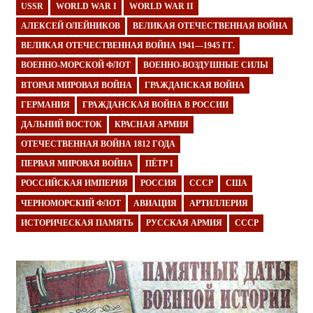
USSR
WORLD WAR I
WORLD WAR II
АЛЕКСЕЙ ОЛЕЙНИКОВ
ВЕЛИКАЯ ОТЕЧЕСТВЕННАЯ ВОЙНА
ВЕЛИКАЯ ОТЕЧЕСТВЕННАЯ ВОЙНА 1941—1945 ГГ.
ВОЕННО-МОРСКОЙ ФЛОТ
ВОЕННО-ВОЗДУШНЫЕ СИЛЫ
ВТОРАЯ МИРОВАЯ ВОЙНА
ГРАЖДАНСКАЯ ВОЙНА
ГЕРМАНИЯ
ГРАЖДАНСКАЯ ВОЙНА В РОССИИ
ДАЛЬНИЙ ВОСТОК
КРАСНАЯ АРМИЯ
ОТЕЧЕСТВЕННАЯ ВОЙНА 1812 ГОДА
ПЕРВАЯ МИРОВАЯ ВОЙНА
ПЁТР I
РОССИЙСКАЯ ИМПЕРИЯ
РОССИЯ
СССР
США
ЧЕРНОМОРСКИЙ ФЛОТ
АВИАЦИЯ
АРТИЛЛЕРИЯ
ИСТОРИЧЕСКАЯ ПАМЯТЬ
РУССКАЯ АРМИЯ
СССР