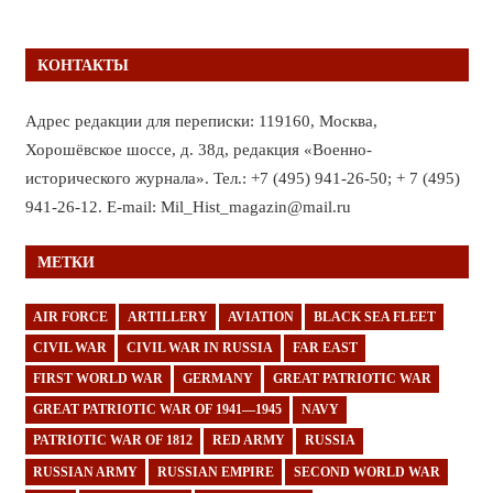
КОНТАКТЫ
Адрес редакции для переписки: 119160, Москва,
Хорошёвское шоссе, д. 38д, редакция «Военно-
исторического журнала». Тел.: +7 (495) 941-26-50; + 7 (495)
941-26-12. E-mail: Mil_Hist_magazin@mail.ru
МЕТКИ
AIR FORCE
ARTILLERY
AVIATION
BLACK SEA FLEET
CIVIL WAR
CIVIL WAR IN RUSSIA
FAR EAST
FIRST WORLD WAR
GERMANY
GREAT PATRIOTIC WAR
GREAT PATRIOTIC WAR OF 1941—1945
NAVY
PATRIOTIC WAR OF 1812
RED ARMY
RUSSIA
RUSSIAN ARMY
RUSSIAN EMPIRE
SECOND WORLD WAR