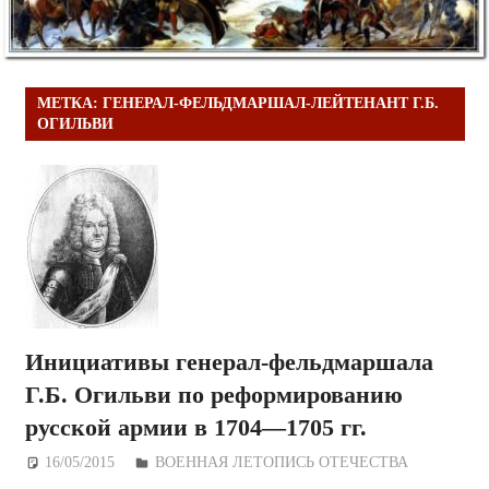
МЕТКА:
ГЕНЕРАЛ-ФЕЛЬДМАРШАЛ-ЛЕЙТЕНАНТ Г.Б.
ОГИЛЬВИ
Инициативы генерал-фельдмаршала
Г.Б. Огильви по реформированию
русской армии в 1704—1705 гг.
16/05/2015
Дежурный по Редакции
ВОЕННАЯ ЛЕТОПИСЬ ОТЕЧЕСТВА