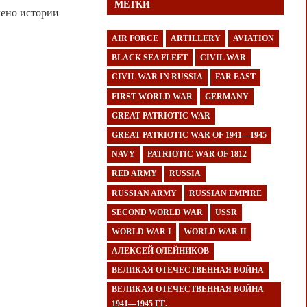
МЕТКИ
лено истории
AIR FORCE
ARTILLERY
AVIATION
BLACK SEA FLEET
CIVIL WAR
CIVIL WAR IN RUSSIA
FAR EAST
FIRST WORLD WAR
GERMANY
GREAT PATRIOTIC WAR
GREAT PATRIOTIC WAR OF 1941—1945
NAVY
PATRIOTIC WAR OF 1812
RED ARMY
RUSSIA
RUSSIAN ARMY
RUSSIAN EMPIRE
SECOND WORLD WAR
USSR
WORLD WAR I
WORLD WAR II
АЛЕКСЕЙ ОЛЕЙНИКОВ
ВЕЛИКАЯ ОТЕЧЕСТВЕННАЯ ВОЙНА
ВЕЛИКАЯ ОТЕЧЕСТВЕННАЯ ВОЙНА
1941—1945 ГГ.