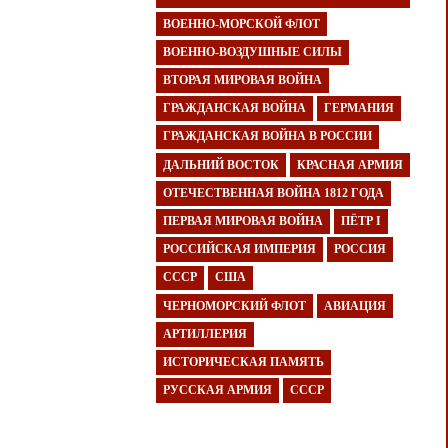
ВОЕННО-МОРСКОЙ ФЛОТ
ВОЕННО-ВОЗДУШНЫЕ СИЛЫ
ВТОРАЯ МИРОВАЯ ВОЙНА
ГРАЖДАНСКАЯ ВОЙНА
ГЕРМАНИЯ
ГРАЖДАНСКАЯ ВОЙНА В РОССИИ
ДАЛЬНИЙ ВОСТОК
КРАСНАЯ АРМИЯ
ОТЕЧЕСТВЕННАЯ ВОЙНА 1812 ГОДА
ПЕРВАЯ МИРОВАЯ ВОЙНА
ПЁТР I
РОССИЙСКАЯ ИМПЕРИЯ
РОССИЯ
СССР
США
ЧЕРНОМОРСКИЙ ФЛОТ
АВИАЦИЯ
АРТИЛЛЕРИЯ
ИСТОРИЧЕСКАЯ ПАМЯТЬ
РУССКАЯ АРМИЯ
СССР