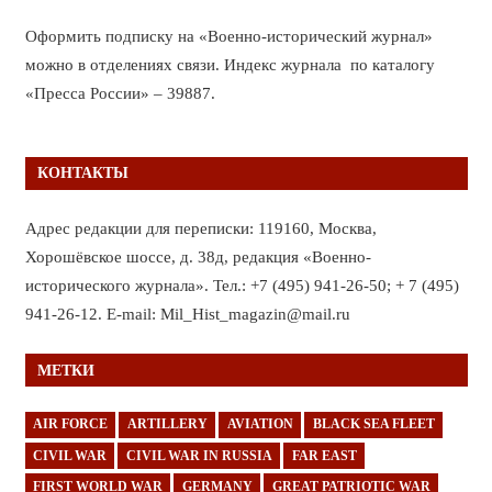
Оформить подписку на «Военно-исторический журнал»
можно в отделениях связи. Индекс журнала по каталогу
«Пресса России» – 39887.
КОНТАКТЫ
Адрес редакции для переписки: 119160, Москва,
Хорошёвское шоссе, д. 38д, редакция «Военно-
исторического журнала». Тел.: +7 (495) 941-26-50; + 7 (495)
941-26-12. E-mail: Mil_Hist_magazin@mail.ru
МЕТКИ
AIR FORCE
ARTILLERY
AVIATION
BLACK SEA FLEET
CIVIL WAR
CIVIL WAR IN RUSSIA
FAR EAST
FIRST WORLD WAR
GERMANY
GREAT PATRIOTIC WAR