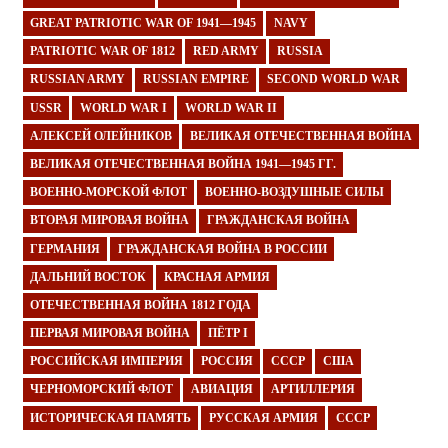
GREAT PATRIOTIC WAR OF 1941—1945
NAVY
PATRIOTIC WAR OF 1812
RED ARMY
RUSSIA
RUSSIAN ARMY
RUSSIAN EMPIRE
SECOND WORLD WAR
USSR
WORLD WAR I
WORLD WAR II
АЛЕКСЕЙ ОЛЕЙНИКОВ
ВЕЛИКАЯ ОТЕЧЕСТВЕННАЯ ВОЙНА
ВЕЛИКАЯ ОТЕЧЕСТВЕННАЯ ВОЙНА 1941—1945 ГГ.
ВОЕННО-МОРСКОЙ ФЛОТ
ВОЕННО-ВОЗДУШНЫЕ СИЛЫ
ВТОРАЯ МИРОВАЯ ВОЙНА
ГРАЖДАНСКАЯ ВОЙНА
ГЕРМАНИЯ
ГРАЖДАНСКАЯ ВОЙНА В РОССИИ
ДАЛЬНИЙ ВОСТОК
КРАСНАЯ АРМИЯ
ОТЕЧЕСТВЕННАЯ ВОЙНА 1812 ГОДА
ПЕРВАЯ МИРОВАЯ ВОЙНА
ПЁТР I
РОССИЙСКАЯ ИМПЕРИЯ
РОССИЯ
СССР
США
ЧЕРНОМОРСКИЙ ФЛОТ
АВИАЦИЯ
АРТИЛЛЕРИЯ
ИСТОРИЧЕСКАЯ ПАМЯТЬ
РУССКАЯ АРМИЯ
СССР