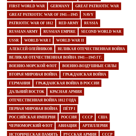
FIRST WORLD WAR
GERMANY
GREAT PATRIOTIC WAR
GREAT PATRIOTIC WAR OF 1941—1945
NAVY
PATRIOTIC WAR OF 1812
RED ARMY
RUSSIA
RUSSIAN ARMY
RUSSIAN EMPIRE
SECOND WORLD WAR
USSR
WORLD WAR I
WORLD WAR II
АЛЕКСЕЙ ОЛЕЙНИКОВ
ВЕЛИКАЯ ОТЕЧЕСТВЕННАЯ ВОЙНА
ВЕЛИКАЯ ОТЕЧЕСТВЕННАЯ ВОЙНА 1941—1945 ГГ.
ВОЕННО-МОРСКОЙ ФЛОТ
ВОЕННО-ВОЗДУШНЫЕ СИЛЫ
ВТОРАЯ МИРОВАЯ ВОЙНА
ГРАЖДАНСКАЯ ВОЙНА
ГЕРМАНИЯ
ГРАЖДАНСКАЯ ВОЙНА В РОССИИ
ДАЛЬНИЙ ВОСТОК
КРАСНАЯ АРМИЯ
ОТЕЧЕСТВЕННАЯ ВОЙНА 1812 ГОДА
ПЕРВАЯ МИРОВАЯ ВОЙНА
ПЁТР I
РОССИЙСКАЯ ИМПЕРИЯ
РОССИЯ
СССР
США
ЧЕРНОМОРСКИЙ ФЛОТ
АВИАЦИЯ
АРТИЛЛЕРИЯ
ИСТОРИЧЕСКАЯ ПАМЯТЬ
РУССКАЯ АРМИЯ
СССР