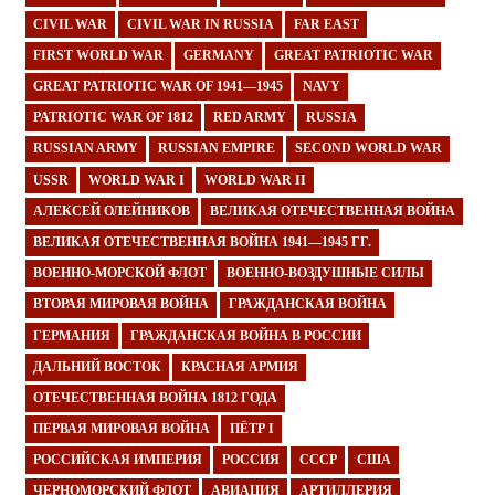
CIVIL WAR
CIVIL WAR IN RUSSIA
FAR EAST
FIRST WORLD WAR
GERMANY
GREAT PATRIOTIC WAR
GREAT PATRIOTIC WAR OF 1941—1945
NAVY
PATRIOTIC WAR OF 1812
RED ARMY
RUSSIA
RUSSIAN ARMY
RUSSIAN EMPIRE
SECOND WORLD WAR
USSR
WORLD WAR I
WORLD WAR II
АЛЕКСЕЙ ОЛЕЙНИКОВ
ВЕЛИКАЯ ОТЕЧЕСТВЕННАЯ ВОЙНА
ВЕЛИКАЯ ОТЕЧЕСТВЕННАЯ ВОЙНА 1941—1945 ГГ.
ВОЕННО-МОРСКОЙ ФЛОТ
ВОЕННО-ВОЗДУШНЫЕ СИЛЫ
ВТОРАЯ МИРОВАЯ ВОЙНА
ГРАЖДАНСКАЯ ВОЙНА
ГЕРМАНИЯ
ГРАЖДАНСКАЯ ВОЙНА В РОССИИ
ДАЛЬНИЙ ВОСТОК
КРАСНАЯ АРМИЯ
ОТЕЧЕСТВЕННАЯ ВОЙНА 1812 ГОДА
ПЕРВАЯ МИРОВАЯ ВОЙНА
ПЁТР I
РОССИЙСКАЯ ИМПЕРИЯ
РОССИЯ
СССР
США
ЧЕРНОМОРСКИЙ ФЛОТ
АВИАЦИЯ
АРТИЛЛЕРИЯ