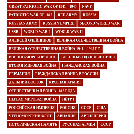
GREAT PATRIOTIC WAR OF 1941—1945
NAVY
PATRIOTIC WAR OF 1812
RED ARMY
RUSSIA
RUSSIAN ARMY
RUSSIAN EMPIRE
SECOND WORLD WAR
USSR
WORLD WAR I
WORLD WAR II
АЛЕКСЕЙ ОЛЕЙНИКОВ
ВЕЛИКАЯ ОТЕЧЕСТВЕННАЯ ВОЙНА
ВЕЛИКАЯ ОТЕЧЕСТВЕННАЯ ВОЙНА 1941—1945 ГГ.
ВОЕННО-МОРСКОЙ ФЛОТ
ВОЕННО-ВОЗДУШНЫЕ СИЛЫ
ВТОРАЯ МИРОВАЯ ВОЙНА
ГРАЖДАНСКАЯ ВОЙНА
ГЕРМАНИЯ
ГРАЖДАНСКАЯ ВОЙНА В РОССИИ
ДАЛЬНИЙ ВОСТОК
КРАСНАЯ АРМИЯ
ОТЕЧЕСТВЕННАЯ ВОЙНА 1812 ГОДА
ПЕРВАЯ МИРОВАЯ ВОЙНА
ПЁТР I
РОССИЙСКАЯ ИМПЕРИЯ
РОССИЯ
СССР
США
ЧЕРНОМОРСКИЙ ФЛОТ
АВИАЦИЯ
АРТИЛЛЕРИЯ
ИСТОРИЧЕСКАЯ ПАМЯТЬ
РУССКАЯ АРМИЯ
СССР