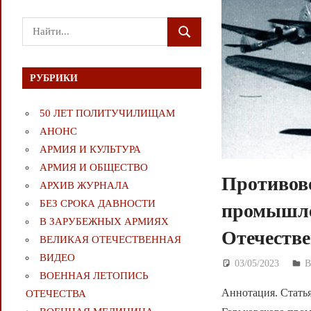
Поиск
ПОИСК
для:
РУБРИКИ
50 ЛЕТ ПОЛИТУЧИЛИЩАМ
АНОНС
АРМИЯ И КУЛЬТУРА
АРМИЯ И ОБЩЕСТВО
Противов
АРХИВ ЖУРНАЛА
БЕЗ СРОКА ДАВНОСТИ
промышле
В ЗАРУБЕЖНЫХ АРМИЯХ
Отечеств
ВЕЛИКАЯ ОТЕЧЕСТВЕННАЯ
ВИДЕО
03/05/2023
Д
ВОЕННАЯ ЛЕТОПИСЬ
Аннотация. Стать
ОТЕЧЕСТВА