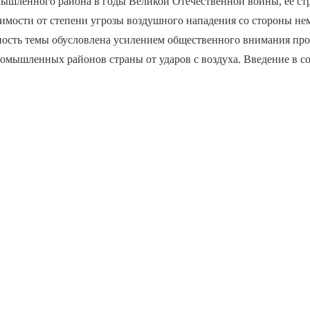
мышленного района в годы Великой Отечественной войны, её с
симости от степени угрозы воздушного нападения со стороны н
ность темы обусловлена усилением общественного внимания пр
омышленных районов страны от ударов с воздуха. Введение в с