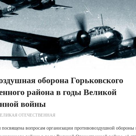
оздушная оборона Горьковского
нного района в годы Великой
енной войны
ежурный по Редакции
ВЕЛИКАЯ ОТЕЧЕСТВЕННАЯ
я посвящена вопросам организации противовоздушной обороны г