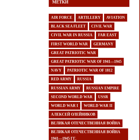
МЕТКИ
AIR FORCE
ARTILLERY
AVIATION
BLACK SEA FLEET
CIVIL WAR
CIVIL WAR IN RUSSIA
FAR EAST
FIRST WORLD WAR
GERMANY
GREAT PATRIOTIC WAR
GREAT PATRIOTIC WAR OF 1941—1945
NAVY
PATRIOTIC WAR OF 1812
RED ARMY
RUSSIA
RUSSIAN ARMY
RUSSIAN EMPIRE
SECOND WORLD WAR
USSR
WORLD WAR I
WORLD WAR II
АЛЕКСЕЙ ОЛЕЙНИКОВ
ВЕЛИКАЯ ОТЕЧЕСТВЕННАЯ ВОЙНА
ВЕЛИКАЯ ОТЕЧЕСТВЕННАЯ ВОЙНА
1941—1945 ГГ.