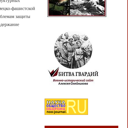
труктурных
емецко-фашистской
облемам защиты
одержание