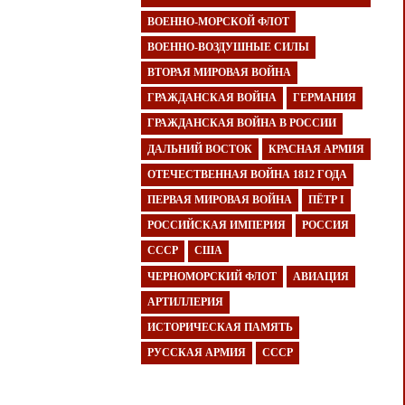
ВОЕННО-МОРСКОЙ ФЛОТ
ВОЕННО-ВОЗДУШНЫЕ СИЛЫ
ВТОРАЯ МИРОВАЯ ВОЙНА
ГРАЖДАНСКАЯ ВОЙНА
ГЕРМАНИЯ
ГРАЖДАНСКАЯ ВОЙНА В РОССИИ
ДАЛЬНИЙ ВОСТОК
КРАСНАЯ АРМИЯ
ОТЕЧЕСТВЕННАЯ ВОЙНА 1812 ГОДА
ПЕРВАЯ МИРОВАЯ ВОЙНА
ПЁТР I
РОССИЙСКАЯ ИМПЕРИЯ
РОССИЯ
СССР
США
ЧЕРНОМОРСКИЙ ФЛОТ
АВИАЦИЯ
АРТИЛЛЕРИЯ
ИСТОРИЧЕСКАЯ ПАМЯТЬ
РУССКАЯ АРМИЯ
СССР