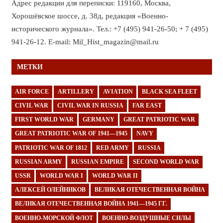
Адрес редакции для переписки: 119160, Москва,
Хорошёвское шоссе, д. 38д, редакция «Военно-
исторического журнала». Тел.: +7 (495) 941-26-50; + 7 (495)
941-26-12. E-mail: Mil_Hist_magazin@mail.ru
МЕТКИ
AIR FORCE
ARTILLERY
AVIATION
BLACK SEA FLEET
CIVIL WAR
CIVIL WAR IN RUSSIA
FAR EAST
FIRST WORLD WAR
GERMANY
GREAT PATRIOTIC WAR
GREAT PATRIOTIC WAR OF 1941—1945
NAVY
PATRIOTIC WAR OF 1812
RED ARMY
RUSSIA
RUSSIAN ARMY
RUSSIAN EMPIRE
SECOND WORLD WAR
USSR
WORLD WAR I
WORLD WAR II
АЛЕКСЕЙ ОЛЕЙНИКОВ
ВЕЛИКАЯ ОТЕЧЕСТВЕННАЯ ВОЙНА
ВЕЛИКАЯ ОТЕЧЕСТВЕННАЯ ВОЙНА 1941—1945 ГГ.
ВОЕННО-МОРСКОЙ ФЛОТ
ВОЕННО-ВОЗДУШНЫЕ СИЛЫ