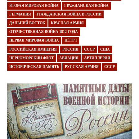
ВТОРАЯ МИРОВАЯ ВОЙНА
ГРАЖДАНСКАЯ ВОЙНА
ГЕРМАНИЯ
ГРАЖДАНСКАЯ ВОЙНА В РОССИИ
ДАЛЬНИЙ ВОСТОК
КРАСНАЯ АРМИЯ
ОТЕЧЕСТВЕННАЯ ВОЙНА 1812 ГОДА
ПЕРВАЯ МИРОВАЯ ВОЙНА
ПЁТР I
РОССИЙСКАЯ ИМПЕРИЯ
РОССИЯ
СССР
США
ЧЕРНОМОРСКИЙ ФЛОТ
АВИАЦИЯ
АРТИЛЛЕРИЯ
ИСТОРИЧЕСКАЯ ПАМЯТЬ
РУССКАЯ АРМИЯ
СССР