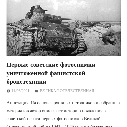
Первые советские фотоснимки
уничтоженной фашистской
бронетехники
11/06/2021
Дежурный по Редакции
ВЕЛИКАЯ ОТЕЧЕСТВЕННАЯ
Аннотация. На основе архивных источников и собранных
материалов автор описывает историю появления в
советской печати первых фотоснимков Великой
Отечественной войны 1941—1945 гг. с изображением