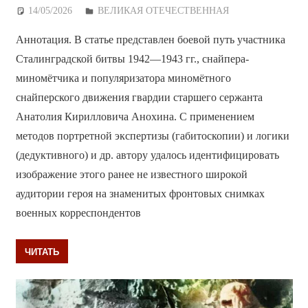
14/05/2026
Дежурный по Редакции
ВЕЛИКАЯ ОТЕЧЕСТВЕННАЯ
Аннотация. В статье представлен боевой путь участника
Сталинградской битвы 1942—1943 гг., снайпера-
миномётчика и популяризатора миномётного
снайперского движения гвардии старшего сержанта
Анатолия Кирилловича Анохина. С применением
методов портретной экспертизы (габитоскопии) и логики
(дедуктивного) и др. автору удалось идентифицировать
изображение этого ранее не известного широкой
аудитории героя на знаменитых фронтовых снимках
военных корреспондентов
ЧИТАТЬ