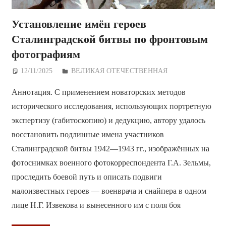
Установление имён героев
Сталинградской битвы по фронтовым
фотографиям
12/11/2025
Дежурный по Редакции
ВЕЛИКАЯ ОТЕЧЕСТВЕННАЯ
Аннотация. С применением новаторских методов
исторического исследования, использующих портретную
экспертизу (габитоскопию) и дедукцию, автору удалось
восстановить подлинные имена участников
Сталинградской битвы 1942—1943 гг., изображённых на
фотоснимках военного фотокорреспондента Г.А. Зельмы,
проследить боевой путь и описать подвиги
малоизвестных героев — военврача и снайпера в одном
лице Н.Г. Извекова и вынесенного им с поля боя