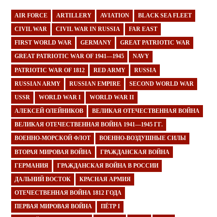
AIR FORCE
ARTILLERY
AVIATION
BLACK SEA FLEET
CIVIL WAR
CIVIL WAR IN RUSSIA
FAR EAST
FIRST WORLD WAR
GERMANY
GREAT PATRIOTIC WAR
GREAT PATRIOTIC WAR OF 1941—1945
NAVY
PATRIOTIC WAR OF 1812
RED ARMY
RUSSIA
RUSSIAN ARMY
RUSSIAN EMPIRE
SECOND WORLD WAR
USSR
WORLD WAR I
WORLD WAR II
АЛЕКСЕЙ ОЛЕЙНИКОВ
ВЕЛИКАЯ ОТЕЧЕСТВЕННАЯ ВОЙНА
ВЕЛИКАЯ ОТЕЧЕСТВЕННАЯ ВОЙНА 1941—1945 ГГ.
ВОЕННО-МОРСКОЙ ФЛОТ
ВОЕННО-ВОЗДУШНЫЕ СИЛЫ
ВТОРАЯ МИРОВАЯ ВОЙНА
ГРАЖДАНСКАЯ ВОЙНА
ГЕРМАНИЯ
ГРАЖДАНСКАЯ ВОЙНА В РОССИИ
ДАЛЬНИЙ ВОСТОК
КРАСНАЯ АРМИЯ
ОТЕЧЕСТВЕННАЯ ВОЙНА 1812 ГОДА
ПЕРВАЯ МИРОВАЯ ВОЙНА
ПЁТР I