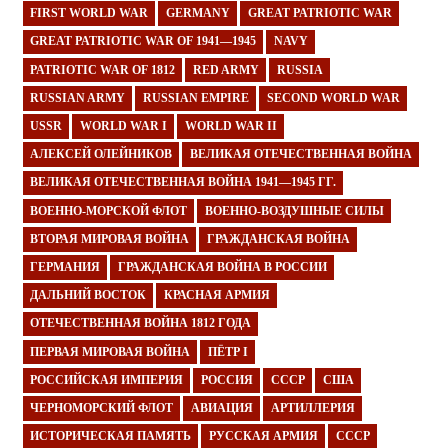
FIRST WORLD WAR
GERMANY
GREAT PATRIOTIC WAR
GREAT PATRIOTIC WAR OF 1941—1945
NAVY
PATRIOTIC WAR OF 1812
RED ARMY
RUSSIA
RUSSIAN ARMY
RUSSIAN EMPIRE
SECOND WORLD WAR
USSR
WORLD WAR I
WORLD WAR II
АЛЕКСЕЙ ОЛЕЙНИКОВ
ВЕЛИКАЯ ОТЕЧЕСТВЕННАЯ ВОЙНА
ВЕЛИКАЯ ОТЕЧЕСТВЕННАЯ ВОЙНА 1941—1945 ГГ.
ВОЕННО-МОРСКОЙ ФЛОТ
ВОЕННО-ВОЗДУШНЫЕ СИЛЫ
ВТОРАЯ МИРОВАЯ ВОЙНА
ГРАЖДАНСКАЯ ВОЙНА
ГЕРМАНИЯ
ГРАЖДАНСКАЯ ВОЙНА В РОССИИ
ДАЛЬНИЙ ВОСТОК
КРАСНАЯ АРМИЯ
ОТЕЧЕСТВЕННАЯ ВОЙНА 1812 ГОДА
ПЕРВАЯ МИРОВАЯ ВОЙНА
ПЁТР I
РОССИЙСКАЯ ИМПЕРИЯ
РОССИЯ
СССР
США
ЧЕРНОМОРСКИЙ ФЛОТ
АВИАЦИЯ
АРТИЛЛЕРИЯ
ИСТОРИЧЕСКАЯ ПАМЯТЬ
РУССКАЯ АРМИЯ
СССР