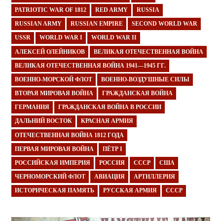
PATRIOTIC WAR OF 1812
RED ARMY
RUSSIA
RUSSIAN ARMY
RUSSIAN EMPIRE
SECOND WORLD WAR
USSR
WORLD WAR I
WORLD WAR II
АЛЕКСЕЙ ОЛЕЙНИКОВ
ВЕЛИКАЯ ОТЕЧЕСТВЕННАЯ ВОЙНА
ВЕЛИКАЯ ОТЕЧЕСТВЕННАЯ ВОЙНА 1941—1945 ГГ.
ВОЕННО-МОРСКОЙ ФЛОТ
ВОЕННО-ВОЗДУШНЫЕ СИЛЫ
ВТОРАЯ МИРОВАЯ ВОЙНА
ГРАЖДАНСКАЯ ВОЙНА
ГЕРМАНИЯ
ГРАЖДАНСКАЯ ВОЙНА В РОССИИ
ДАЛЬНИЙ ВОСТОК
КРАСНАЯ АРМИЯ
ОТЕЧЕСТВЕННАЯ ВОЙНА 1812 ГОДА
ПЕРВАЯ МИРОВАЯ ВОЙНА
ПЁТР I
РОССИЙСКАЯ ИМПЕРИЯ
РОССИЯ
СССР
США
ЧЕРНОМОРСКИЙ ФЛОТ
АВИАЦИЯ
АРТИЛЛЕРИЯ
ИСТОРИЧЕСКАЯ ПАМЯТЬ
РУССКАЯ АРМИЯ
СССР