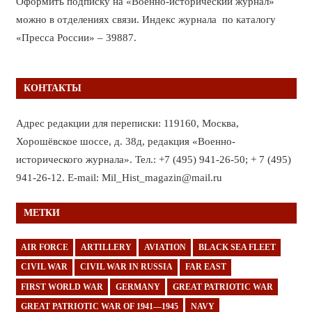
Оформить подписку на «Военно-исторический журнал»
можно в отделениях связи. Индекс журнала по каталогу
«Пресса России» – 39887.
КОНТАКТЫ
Адрес редакции для переписки: 119160, Москва,
Хорошёвское шоссе, д. 38д, редакция «Военно-
исторического журнала». Тел.: +7 (495) 941-26-50; + 7 (495)
941-26-12. E-mail: Mil_Hist_magazin@mail.ru
МЕТКИ
AIR FORCE
ARTILLERY
AVIATION
BLACK SEA FLEET
CIVIL WAR
CIVIL WAR IN RUSSIA
FAR EAST
FIRST WORLD WAR
GERMANY
GREAT PATRIOTIC WAR
GREAT PATRIOTIC WAR OF 1941—1945
NAVY