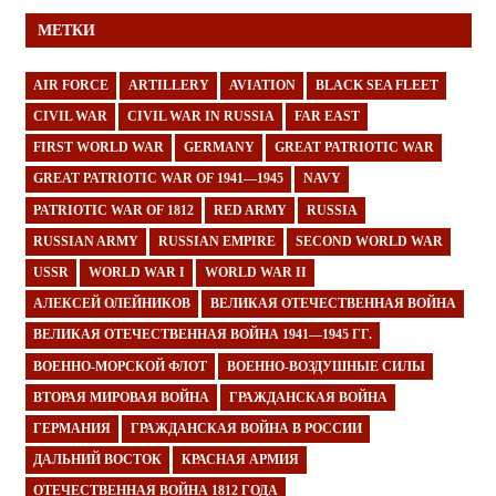
МЕТКИ
AIR FORCE
ARTILLERY
AVIATION
BLACK SEA FLEET
CIVIL WAR
CIVIL WAR IN RUSSIA
FAR EAST
FIRST WORLD WAR
GERMANY
GREAT PATRIOTIC WAR
GREAT PATRIOTIC WAR OF 1941—1945
NAVY
PATRIOTIC WAR OF 1812
RED ARMY
RUSSIA
RUSSIAN ARMY
RUSSIAN EMPIRE
SECOND WORLD WAR
USSR
WORLD WAR I
WORLD WAR II
АЛЕКСЕЙ ОЛЕЙНИКОВ
ВЕЛИКАЯ ОТЕЧЕСТВЕННАЯ ВОЙНА
ВЕЛИКАЯ ОТЕЧЕСТВЕННАЯ ВОЙНА 1941—1945 ГГ.
ВОЕННО-МОРСКОЙ ФЛОТ
ВОЕННО-ВОЗДУШНЫЕ СИЛЫ
ВТОРАЯ МИРОВАЯ ВОЙНА
ГРАЖДАНСКАЯ ВОЙНА
ГЕРМАНИЯ
ГРАЖДАНСКАЯ ВОЙНА В РОССИИ
ДАЛЬНИЙ ВОСТОК
КРАСНАЯ АРМИЯ
ОТЕЧЕСТВЕННАЯ ВОЙНА 1812 ГОДА