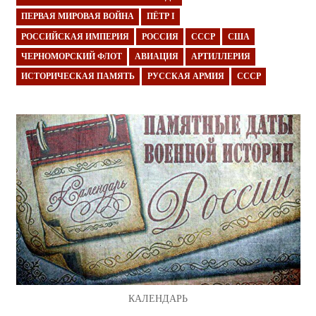
ПЕРВАЯ МИРОВАЯ ВОЙНА
ПЁТР I
РОССИЙСКАЯ ИМПЕРИЯ
РОССИЯ
СССР
США
ЧЕРНОМОРСКИЙ ФЛОТ
АВИАЦИЯ
АРТИЛЛЕРИЯ
ИСТОРИЧЕСКАЯ ПАМЯТЬ
РУССКАЯ АРМИЯ
СССР
КАЛЕНДАРЬ