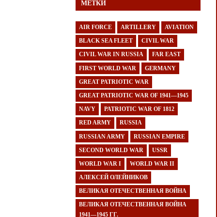
МЕТКИ
AIR FORCE
ARTILLERY
AVIATION
BLACK SEA FLEET
CIVIL WAR
CIVIL WAR IN RUSSIA
FAR EAST
FIRST WORLD WAR
GERMANY
GREAT PATRIOTIC WAR
GREAT PATRIOTIC WAR OF 1941—1945
NAVY
PATRIOTIC WAR OF 1812
RED ARMY
RUSSIA
RUSSIAN ARMY
RUSSIAN EMPIRE
SECOND WORLD WAR
USSR
WORLD WAR I
WORLD WAR II
АЛЕКСЕЙ ОЛЕЙНИКОВ
ВЕЛИКАЯ ОТЕЧЕСТВЕННАЯ ВОЙНА
ВЕЛИКАЯ ОТЕЧЕСТВЕННАЯ ВОЙНА
1941—1945 ГГ.