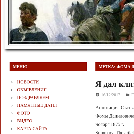
МЕНЮ
МЕТКА:
ФОМА 
Я дал кля
НОВОСТИ
ОБЪЯВЛЕНИЯ
16/12/2012
Д
Г
ПОЗДРАВЛЯЕМ
ПАМЯТНЫЕ ДАТЫ
Аннотация. Статья
ФОТО
Фомы Даниловича Л
ВИДЕО
ноября 1875 г.
КАРТА САЙТА
Summary. The article