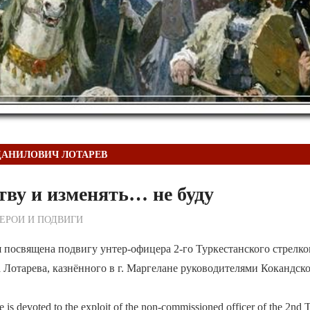
ДАНИЛОВИЧ ЛОТАРЕВ
тву и изменять… не буду
ежурный по Редакции
ЕРОИ И ПОДВИГИ
 посвящена подвигу унтер-офицера 2-го Туркестанского стрелко
отарева, казнённого в г. Маргелане руководителями Кокандско
 is devoted to the exploit of the non-commissioned officer of the 2nd T