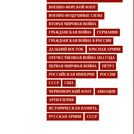
ВОЕННО-МОРСКОЙ ФЛОТ
ВОЕННО-ВОЗДУШНЫЕ СИЛЫ
ВТОРАЯ МИРОВАЯ ВОЙНА
ГРАЖДАНСКАЯ ВОЙНА
ГЕРМАНИЯ
ГРАЖДАНСКАЯ ВОЙНА В РОССИИ
ДАЛЬНИЙ ВОСТОК
КРАСНАЯ АРМИЯ
ОТЕЧЕСТВЕННАЯ ВОЙНА 1812 ГОДА
ПЕРВАЯ МИРОВАЯ ВОЙНА
ПЁТР I
РОССИЙСКАЯ ИМПЕРИЯ
РОССИЯ
СССР
США
ЧЕРНОМОРСКИЙ ФЛОТ
АВИАЦИЯ
АРТИЛЛЕРИЯ
ИСТОРИЧЕСКАЯ ПАМЯТЬ
РУССКАЯ АРМИЯ
СССР