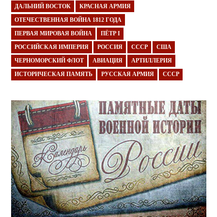
ДАЛЬНИЙ ВОСТОК
КРАСНАЯ АРМИЯ
ОТЕЧЕСТВЕННАЯ ВОЙНА 1812 ГОДА
ПЕРВАЯ МИРОВАЯ ВОЙНА
ПЁТР I
РОССИЙСКАЯ ИМПЕРИЯ
РОССИЯ
СССР
США
ЧЕРНОМОРСКИЙ ФЛОТ
АВИАЦИЯ
АРТИЛЛЕРИЯ
ИСТОРИЧЕСКАЯ ПАМЯТЬ
РУССКАЯ АРМИЯ
СССР