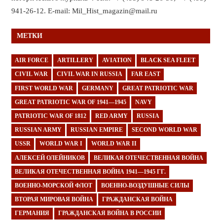
941-26-12. E-mail: Mil_Hist_magazin@mail.ru
МЕТКИ
AIR FORCE
ARTILLERY
AVIATION
BLACK SEA FLEET
CIVIL WAR
CIVIL WAR IN RUSSIA
FAR EAST
FIRST WORLD WAR
GERMANY
GREAT PATRIOTIC WAR
GREAT PATRIOTIC WAR OF 1941—1945
NAVY
PATRIOTIC WAR OF 1812
RED ARMY
RUSSIA
RUSSIAN ARMY
RUSSIAN EMPIRE
SECOND WORLD WAR
USSR
WORLD WAR I
WORLD WAR II
АЛЕКСЕЙ ОЛЕЙНИКОВ
ВЕЛИКАЯ ОТЕЧЕСТВЕННАЯ ВОЙНА
ВЕЛИКАЯ ОТЕЧЕСТВЕННАЯ ВОЙНА 1941—1945 ГГ.
ВОЕННО-МОРСКОЙ ФЛОТ
ВОЕННО-ВОЗДУШНЫЕ СИЛЫ
ВТОРАЯ МИРОВАЯ ВОЙНА
ГРАЖДАНСКАЯ ВОЙНА
ГЕРМАНИЯ
ГРАЖДАНСКАЯ ВОЙНА В РОССИИ