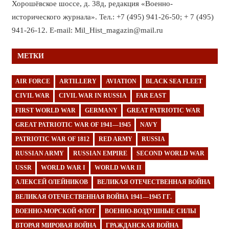
Хорошёвское шоссе, д. 38д, редакция «Военно-
исторического журнала». Тел.: +7 (495) 941-26-50; + 7 (495)
941-26-12. E-mail: Mil_Hist_magazin@mail.ru
МЕТКИ
AIR FORCE
ARTILLERY
AVIATION
BLACK SEA FLEET
CIVIL WAR
CIVIL WAR IN RUSSIA
FAR EAST
FIRST WORLD WAR
GERMANY
GREAT PATRIOTIC WAR
GREAT PATRIOTIC WAR OF 1941—1945
NAVY
PATRIOTIC WAR OF 1812
RED ARMY
RUSSIA
RUSSIAN ARMY
RUSSIAN EMPIRE
SECOND WORLD WAR
USSR
WORLD WAR I
WORLD WAR II
АЛЕКСЕЙ ОЛЕЙНИКОВ
ВЕЛИКАЯ ОТЕЧЕСТВЕННАЯ ВОЙНА
ВЕЛИКАЯ ОТЕЧЕСТВЕННАЯ ВОЙНА 1941—1945 ГГ.
ВОЕННО-МОРСКОЙ ФЛОТ
ВОЕННО-ВОЗДУШНЫЕ СИЛЫ
ВТОРАЯ МИРОВАЯ ВОЙНА
ГРАЖДАНСКАЯ ВОЙНА