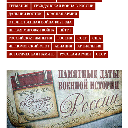
ГЕРМАНИЯ
ГРАЖДАНСКАЯ ВОЙНА В РОССИИ
ДАЛЬНИЙ ВОСТОК
КРАСНАЯ АРМИЯ
ОТЕЧЕСТВЕННАЯ ВОЙНА 1812 ГОДА
ПЕРВАЯ МИРОВАЯ ВОЙНА
ПЁТР I
РОССИЙСКАЯ ИМПЕРИЯ
РОССИЯ
СССР
США
ЧЕРНОМОРСКИЙ ФЛОТ
АВИАЦИЯ
АРТИЛЛЕРИЯ
ИСТОРИЧЕСКАЯ ПАМЯТЬ
РУССКАЯ АРМИЯ
СССР