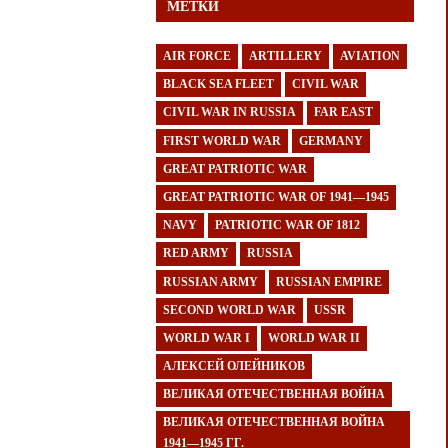
МЕТКИ
AIR FORCE
ARTILLERY
AVIATION
BLACK SEA FLEET
CIVIL WAR
CIVIL WAR IN RUSSIA
FAR EAST
FIRST WORLD WAR
GERMANY
GREAT PATRIOTIC WAR
GREAT PATRIOTIC WAR OF 1941—1945
NAVY
PATRIOTIC WAR OF 1812
RED ARMY
RUSSIA
RUSSIAN ARMY
RUSSIAN EMPIRE
SECOND WORLD WAR
USSR
WORLD WAR I
WORLD WAR II
АЛЕКСЕЙ ОЛЕЙНИКОВ
ВЕЛИКАЯ ОТЕЧЕСТВЕННАЯ ВОЙНА
ВЕЛИКАЯ ОТЕЧЕСТВЕННАЯ ВОЙНА
1941—1945 ГГ.