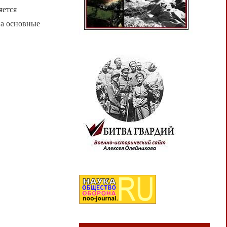
яется
на основные