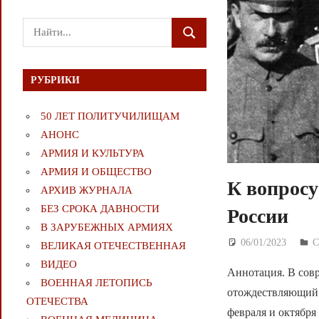
Поиск
ПОИСК
для:
РУБРИКИ
50 ЛЕТ ПОЛИТУЧИЛИЩАМ
АНОНС
АРМИЯ И КУЛЬТУРА
АРМИЯ И ОБЩЕСТВО
К вопросу
АРХИВ ЖУРНАЛА
БЕЗ СРОКА ДАВНОСТИ
России
В ЗАРУБЕЖНЫХ АРМИЯХ
06/01/2023
Д
С
ВЕЛИКАЯ ОТЕЧЕСТВЕННАЯ
ВИДЕО
Аннотация. В сов
ВОЕННАЯ ЛЕТОПИСЬ
отождествляющий 
ОТЕЧЕСТВА
февраля и октября