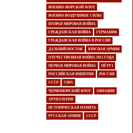
ВОЕННО-МОРСКОЙ ФЛОТ
ВОЕННО-ВОЗДУШНЫЕ СИЛЫ
ВТОРАЯ МИРОВАЯ ВОЙНА
ГРАЖДАНСКАЯ ВОЙНА
ГЕРМАНИЯ
ГРАЖДАНСКАЯ ВОЙНА В РОССИИ
ДАЛЬНИЙ ВОСТОК
КРАСНАЯ АРМИЯ
ОТЕЧЕСТВЕННАЯ ВОЙНА 1812 ГОДА
ПЕРВАЯ МИРОВАЯ ВОЙНА
ПЁТР I
РОССИЙСКАЯ ИМПЕРИЯ
РОССИЯ
СССР
США
ЧЕРНОМОРСКИЙ ФЛОТ
АВИАЦИЯ
АРТИЛЛЕРИЯ
ИСТОРИЧЕСКАЯ ПАМЯТЬ
РУССКАЯ АРМИЯ
СССР