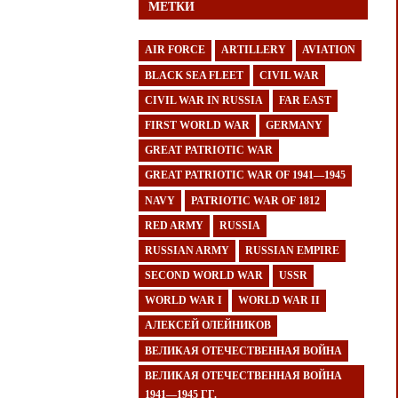
МЕТКИ
AIR FORCE
ARTILLERY
AVIATION
BLACK SEA FLEET
CIVIL WAR
CIVIL WAR IN RUSSIA
FAR EAST
FIRST WORLD WAR
GERMANY
GREAT PATRIOTIC WAR
GREAT PATRIOTIC WAR OF 1941—1945
NAVY
PATRIOTIC WAR OF 1812
RED ARMY
RUSSIA
RUSSIAN ARMY
RUSSIAN EMPIRE
SECOND WORLD WAR
USSR
WORLD WAR I
WORLD WAR II
АЛЕКСЕЙ ОЛЕЙНИКОВ
ВЕЛИКАЯ ОТЕЧЕСТВЕННАЯ ВОЙНА
ВЕЛИКАЯ ОТЕЧЕСТВЕННАЯ ВОЙНА
1941—1945 ГГ.