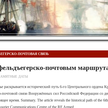
ЕГЕРСКО-ПОЧТОВАЯ СВЯЗЬ
о фельдъегерско-почтовым маршрут
ежурный по Редакции
ПАМЯТНЫЕ ДАТЫ
ье раскрывается исторический путь 6-го Центрального ордена К
о-почтовой связи Вооружённых сил Российской Федерации со дня
щее время. Summary. The article reveals the historical path of the 6t
 Courier Communications Centre of the RF Armed