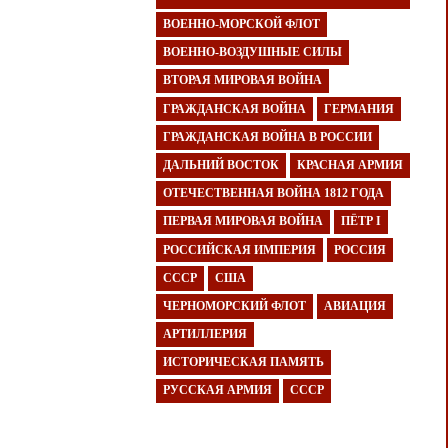
ВОЕННО-МОРСКОЙ ФЛОТ
ВОЕННО-ВОЗДУШНЫЕ СИЛЫ
ВТОРАЯ МИРОВАЯ ВОЙНА
ГРАЖДАНСКАЯ ВОЙНА
ГЕРМАНИЯ
ГРАЖДАНСКАЯ ВОЙНА В РОССИИ
ДАЛЬНИЙ ВОСТОК
КРАСНАЯ АРМИЯ
ОТЕЧЕСТВЕННАЯ ВОЙНА 1812 ГОДА
ПЕРВАЯ МИРОВАЯ ВОЙНА
ПЁТР I
РОССИЙСКАЯ ИМПЕРИЯ
РОССИЯ
СССР
США
ЧЕРНОМОРСКИЙ ФЛОТ
АВИАЦИЯ
АРТИЛЛЕРИЯ
ИСТОРИЧЕСКАЯ ПАМЯТЬ
РУССКАЯ АРМИЯ
СССР