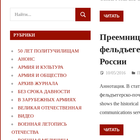
Поиск
ЧИТАТЬ
ПОИСК
для:
Преемница
РУБРИКИ
фельдъеге
50 ЛЕТ ПОЛИТУЧИЛИЩАМ
России
АНОНС
АРМИЯ И КУЛЬТУРА
10/05/2016
Д
АРМИЯ И ОБЩЕСТВО
АРХИВ ЖУРНАЛА
Аннотация. В стат
БЕЗ СРОКА ДАВНОСТИ
фельдъегерско-поч
В ЗАРУБЕЖНЫХ АРМИЯХ
shows the historica
ВЕЛИКАЯ ОТЕЧЕСТВЕННАЯ
communications serv
ВИДЕО
ВОЕННАЯ ЛЕТОПИСЬ
ЧИТАТЬ
ОТЕЧЕСТВА