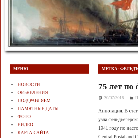
МЕНЮ
МЕТКА:
ФЕЛЬДЪ
75 лет п
НОВОСТИ
ОБЪЯВЛЕНИЯ
30/07/2016
Д
ПОЗДРАВЛЯЕМ
ПАМЯТНЫЕ ДАТЫ
Аннотация. В стат
ФОТО
узла фельдъегерск
ВИДЕО
1941 году по настоя
КАРТА САЙТА
Central Postal and