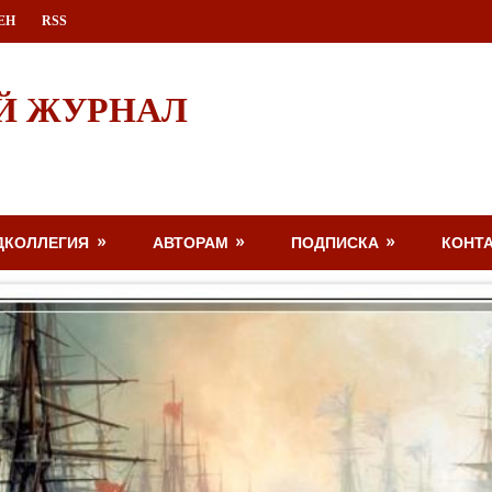
ЕН
RSS
Й ЖУРНАЛ
ДКОЛЛЕГИЯ
АВТОРАМ
ПОДПИСКА
КОНТ