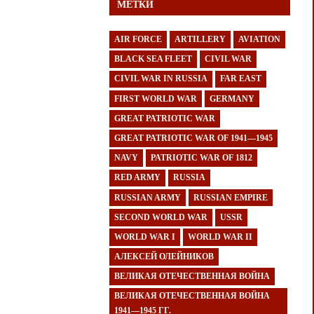
МЕТКИ
AIR FORCE
ARTILLERY
AVIATION
BLACK SEA FLEET
CIVIL WAR
CIVIL WAR IN RUSSIA
FAR EAST
FIRST WORLD WAR
GERMANY
GREAT PATRIOTIC WAR
GREAT PATRIOTIC WAR OF 1941—1945
NAVY
PATRIOTIC WAR OF 1812
RED ARMY
RUSSIA
RUSSIAN ARMY
RUSSIAN EMPIRE
SECOND WORLD WAR
USSR
WORLD WAR I
WORLD WAR II
АЛЕКСЕЙ ОЛЕЙНИКОВ
ВЕЛИКАЯ ОТЕЧЕСТВЕННАЯ ВОЙНА
ВЕЛИКАЯ ОТЕЧЕСТВЕННАЯ ВОЙНА
1941—1945 ГГ.