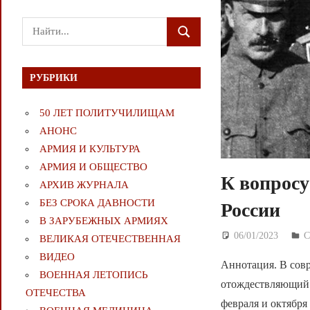
Поиск
ПОИСК
для:
РУБРИКИ
50 ЛЕТ ПОЛИТУЧИЛИЩАМ
АНОНС
АРМИЯ И КУЛЬТУРА
АРМИЯ И ОБЩЕСТВО
К вопросу
АРХИВ ЖУРНАЛА
БЕЗ СРОКА ДАВНОСТИ
России
В ЗАРУБЕЖНЫХ АРМИЯХ
06/01/2023
Д
С
ВЕЛИКАЯ ОТЕЧЕСТВЕННАЯ
ВИДЕО
Аннотация. В сов
ВОЕННАЯ ЛЕТОПИСЬ
отождествляющий 
ОТЕЧЕСТВА
февраля и октября