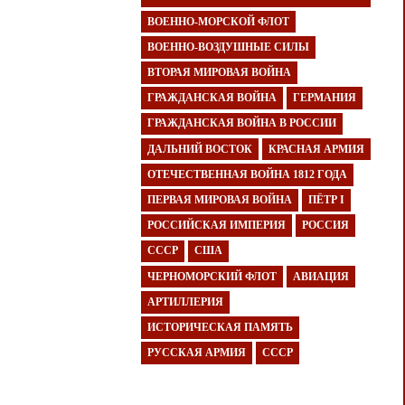
ВОЕННО-МОРСКОЙ ФЛОТ
ВОЕННО-ВОЗДУШНЫЕ СИЛЫ
ВТОРАЯ МИРОВАЯ ВОЙНА
ГРАЖДАНСКАЯ ВОЙНА
ГЕРМАНИЯ
ГРАЖДАНСКАЯ ВОЙНА В РОССИИ
ДАЛЬНИЙ ВОСТОК
КРАСНАЯ АРМИЯ
ОТЕЧЕСТВЕННАЯ ВОЙНА 1812 ГОДА
ПЕРВАЯ МИРОВАЯ ВОЙНА
ПЁТР I
РОССИЙСКАЯ ИМПЕРИЯ
РОССИЯ
СССР
США
ЧЕРНОМОРСКИЙ ФЛОТ
АВИАЦИЯ
АРТИЛЛЕРИЯ
ИСТОРИЧЕСКАЯ ПАМЯТЬ
РУССКАЯ АРМИЯ
СССР