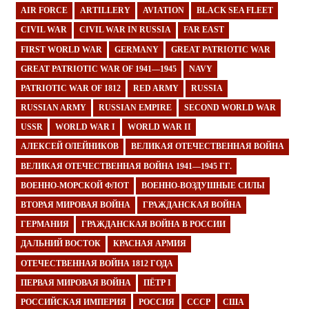
AIR FORCE
ARTILLERY
AVIATION
BLACK SEA FLEET
CIVIL WAR
CIVIL WAR IN RUSSIA
FAR EAST
FIRST WORLD WAR
GERMANY
GREAT PATRIOTIC WAR
GREAT PATRIOTIC WAR OF 1941—1945
NAVY
PATRIOTIC WAR OF 1812
RED ARMY
RUSSIA
RUSSIAN ARMY
RUSSIAN EMPIRE
SECOND WORLD WAR
USSR
WORLD WAR I
WORLD WAR II
АЛЕКСЕЙ ОЛЕЙНИКОВ
ВЕЛИКАЯ ОТЕЧЕСТВЕННАЯ ВОЙНА
ВЕЛИКАЯ ОТЕЧЕСТВЕННАЯ ВОЙНА 1941—1945 ГГ.
ВОЕННО-МОРСКОЙ ФЛОТ
ВОЕННО-ВОЗДУШНЫЕ СИЛЫ
ВТОРАЯ МИРОВАЯ ВОЙНА
ГРАЖДАНСКАЯ ВОЙНА
ГЕРМАНИЯ
ГРАЖДАНСКАЯ ВОЙНА В РОССИИ
ДАЛЬНИЙ ВОСТОК
КРАСНАЯ АРМИЯ
ОТЕЧЕСТВЕННАЯ ВОЙНА 1812 ГОДА
ПЕРВАЯ МИРОВАЯ ВОЙНА
ПЁТР I
РОССИЙСКАЯ ИМПЕРИЯ
РОССИЯ
СССР
США