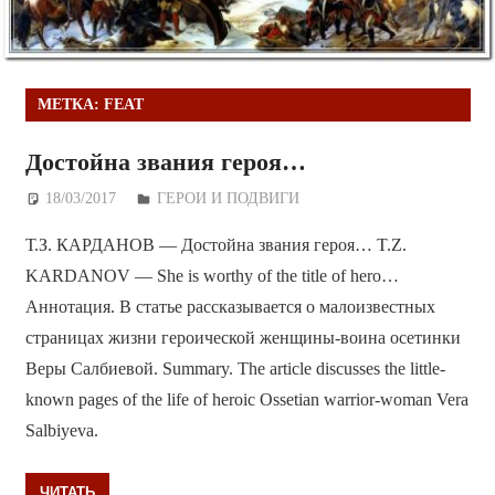
МЕТКА:
FEAT
Достойна звания героя…
18/03/2017
Дежурный по Редакции
ГЕРОИ И ПОДВИГИ
Т.З. КАРДАНОВ — Достойна звания героя… T.Z.
KARDANOV — She is worthy of the title of hero…
Аннотация. В статье рассказывается о малоизвестных
страницах жизни героической женщины-воина осетинки
Веры Салбиевой. Summary. The article discusses the little-
known pages of the life of heroic Ossetian warrior-woman Vera
Salbiyeva.
ЧИТАТЬ