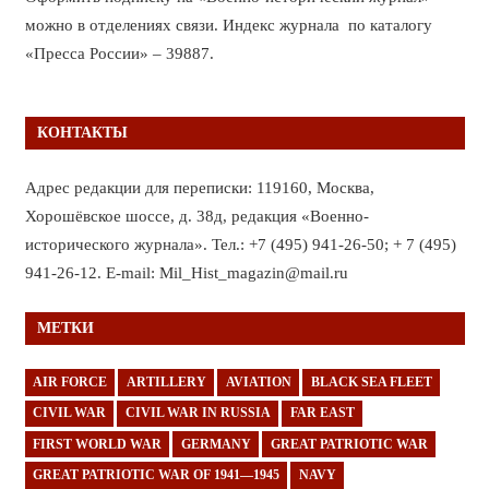
можно в отделениях связи. Индекс журнала по каталогу
«Пресса России» – 39887.
КОНТАКТЫ
Адрес редакции для переписки: 119160, Москва,
Хорошёвское шоссе, д. 38д, редакция «Военно-
исторического журнала». Тел.: +7 (495) 941-26-50; + 7 (495)
941-26-12. E-mail: Mil_Hist_magazin@mail.ru
МЕТКИ
AIR FORCE
ARTILLERY
AVIATION
BLACK SEA FLEET
CIVIL WAR
CIVIL WAR IN RUSSIA
FAR EAST
FIRST WORLD WAR
GERMANY
GREAT PATRIOTIC WAR
GREAT PATRIOTIC WAR OF 1941—1945
NAVY