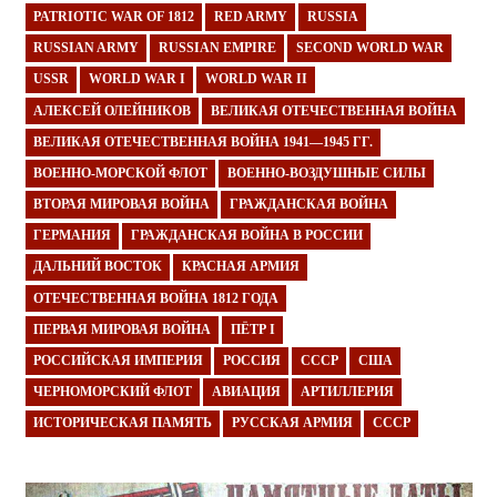
PATRIOTIC WAR OF 1812
RED ARMY
RUSSIA
RUSSIAN ARMY
RUSSIAN EMPIRE
SECOND WORLD WAR
USSR
WORLD WAR I
WORLD WAR II
АЛЕКСЕЙ ОЛЕЙНИКОВ
ВЕЛИКАЯ ОТЕЧЕСТВЕННАЯ ВОЙНА
ВЕЛИКАЯ ОТЕЧЕСТВЕННАЯ ВОЙНА 1941—1945 ГГ.
ВОЕННО-МОРСКОЙ ФЛОТ
ВОЕННО-ВОЗДУШНЫЕ СИЛЫ
ВТОРАЯ МИРОВАЯ ВОЙНА
ГРАЖДАНСКАЯ ВОЙНА
ГЕРМАНИЯ
ГРАЖДАНСКАЯ ВОЙНА В РОССИИ
ДАЛЬНИЙ ВОСТОК
КРАСНАЯ АРМИЯ
ОТЕЧЕСТВЕННАЯ ВОЙНА 1812 ГОДА
ПЕРВАЯ МИРОВАЯ ВОЙНА
ПЁТР I
РОССИЙСКАЯ ИМПЕРИЯ
РОССИЯ
СССР
США
ЧЕРНОМОРСКИЙ ФЛОТ
АВИАЦИЯ
АРТИЛЛЕРИЯ
ИСТОРИЧЕСКАЯ ПАМЯТЬ
РУССКАЯ АРМИЯ
СССР