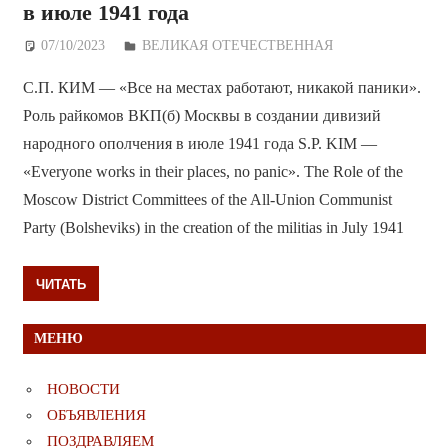
в июле 1941 года
07/10/2023
Дежурный по Редакции
ВЕЛИКАЯ ОТЕЧЕСТВЕННАЯ
С.П. КИМ — «Все на местах работают, никакой паники».
Роль райкомов ВКП(б) Москвы в создании дивизий
народного ополчения в июле 1941 года S.P. KIM —
«Everyone works in their places, no panic». The Role of the
Moscow District Committees of the All-Union Communist
Party (Bolsheviks) in the creation of the militias in July 1941
ЧИТАТЬ
МЕНЮ
НОВОСТИ
ОБЪЯВЛЕНИЯ
ПОЗДРАВЛЯЕМ