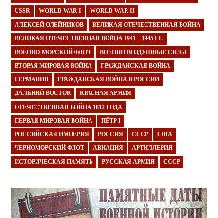
USSR
WORLD WAR I
WORLD WAR II
АЛЕКСЕЙ ОЛЕЙНИКОВ
ВЕЛИКАЯ ОТЕЧЕСТВЕННАЯ ВОЙНА
ВЕЛИКАЯ ОТЕЧЕСТВЕННАЯ ВОЙНА 1941—1945 ГГ.
ВОЕННО-МОРСКОЙ ФЛОТ
ВОЕННО-ВОЗДУШНЫЕ СИЛЫ
ВТОРАЯ МИРОВАЯ ВОЙНА
ГРАЖДАНСКАЯ ВОЙНА
ГЕРМАНИЯ
ГРАЖДАНСКАЯ ВОЙНА В РОССИИ
ДАЛЬНИЙ ВОСТОК
КРАСНАЯ АРМИЯ
ОТЕЧЕСТВЕННАЯ ВОЙНА 1812 ГОДА
ПЕРВАЯ МИРОВАЯ ВОЙНА
ПЁТР I
РОССИЙСКАЯ ИМПЕРИЯ
РОССИЯ
СССР
США
ЧЕРНОМОРСКИЙ ФЛОТ
АВИАЦИЯ
АРТИЛЛЕРИЯ
ИСТОРИЧЕСКАЯ ПАМЯТЬ
РУССКАЯ АРМИЯ
СССР