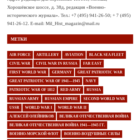
Хорошёвское шоссе, д. 38д, редакция «Военно-
исторического журнала». Тел.: +7 (495) 941-26-50; + 7 (495)
941-26-12. E-mail: Mil_Hist_magazin@mail.ru
МЕТКИ
AIR FORCE
ARTILLERY
AVIATION
BLACK SEA FLEET
CIVIL WAR
CIVIL WAR IN RUSSIA
FAR EAST
FIRST WORLD WAR
GERMANY
GREAT PATRIOTIC WAR
GREAT PATRIOTIC WAR OF 1941—1945
NAVY
PATRIOTIC WAR OF 1812
RED ARMY
RUSSIA
RUSSIAN ARMY
RUSSIAN EMPIRE
SECOND WORLD WAR
USSR
WORLD WAR I
WORLD WAR II
АЛЕКСЕЙ ОЛЕЙНИКОВ
ВЕЛИКАЯ ОТЕЧЕСТВЕННАЯ ВОЙНА
ВЕЛИКАЯ ОТЕЧЕСТВЕННАЯ ВОЙНА 1941—1945 ГГ.
ВОЕННО-МОРСКОЙ ФЛОТ
ВОЕННО-ВОЗДУШНЫЕ СИЛЫ