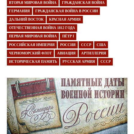
ВТОРАЯ МИРОВАЯ ВОЙНА
ГРАЖДАНСКАЯ ВОЙНА
ГЕРМАНИЯ
ГРАЖДАНСКАЯ ВОЙНА В РОССИИ
ДАЛЬНИЙ ВОСТОК
КРАСНАЯ АРМИЯ
ОТЕЧЕСТВЕННАЯ ВОЙНА 1812 ГОДА
ПЕРВАЯ МИРОВАЯ ВОЙНА
ПЁТР I
РОССИЙСКАЯ ИМПЕРИЯ
РОССИЯ
СССР
США
ЧЕРНОМОРСКИЙ ФЛОТ
АВИАЦИЯ
АРТИЛЛЕРИЯ
ИСТОРИЧЕСКАЯ ПАМЯТЬ
РУССКАЯ АРМИЯ
СССР