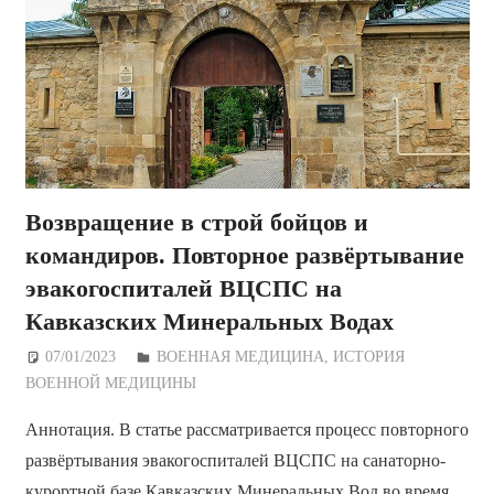
Возвращение в строй бойцов и
командиров. Повторное развёртывание
эвакогоспиталей ВЦСПС на
Кавказских Минеральных Водах
07/01/2023
Дежурный по Редакции
ВОЕННАЯ МЕДИЦИНА
,
ИСТОРИЯ
ВОЕННОЙ МЕДИЦИНЫ
Аннотация. В статье рассматривается процесс повторного
развёртывания эвакогоспиталей ВЦСПС на санаторно-
курортной базе Кавказских Минеральных Вод во время