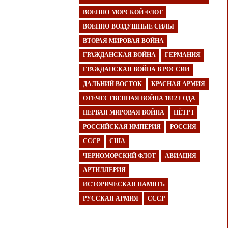
ВОЕННО-МОРСКОЙ ФЛОТ
ВОЕННО-ВОЗДУШНЫЕ СИЛЫ
ВТОРАЯ МИРОВАЯ ВОЙНА
ГРАЖДАНСКАЯ ВОЙНА
ГЕРМАНИЯ
ГРАЖДАНСКАЯ ВОЙНА В РОССИИ
ДАЛЬНИЙ ВОСТОК
КРАСНАЯ АРМИЯ
ОТЕЧЕСТВЕННАЯ ВОЙНА 1812 ГОДА
ПЕРВАЯ МИРОВАЯ ВОЙНА
ПЁТР I
РОССИЙСКАЯ ИМПЕРИЯ
РОССИЯ
СССР
США
ЧЕРНОМОРСКИЙ ФЛОТ
АВИАЦИЯ
АРТИЛЛЕРИЯ
ИСТОРИЧЕСКАЯ ПАМЯТЬ
РУССКАЯ АРМИЯ
СССР