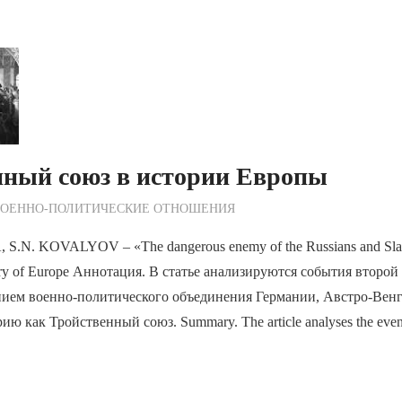
нный союз в истории Европы
ежурный по Редакции
ВОЕННО-ПОЛИТИЧЕСКИE ОТНОШЕНИЯ
N. KOVALYOV – «The dangerous enemy of the Russians and Slavs»
story of Europe Аннотация. В статье анализируются события второ
анием военно-политического объединения Германии, Австро-Вен
ю как Тройственный союз. Summary. The article analyses the event