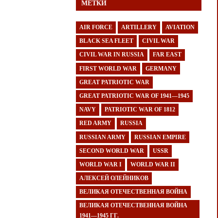
МЕТКИ
AIR FORCE
ARTILLERY
AVIATION
BLACK SEA FLEET
CIVIL WAR
CIVIL WAR IN RUSSIA
FAR EAST
FIRST WORLD WAR
GERMANY
GREAT PATRIOTIC WAR
GREAT PATRIOTIC WAR OF 1941—1945
NAVY
PATRIOTIC WAR OF 1812
RED ARMY
RUSSIA
RUSSIAN ARMY
RUSSIAN EMPIRE
SECOND WORLD WAR
USSR
WORLD WAR I
WORLD WAR II
АЛЕКСЕЙ ОЛЕЙНИКОВ
ВЕЛИКАЯ ОТЕЧЕСТВЕННАЯ ВОЙНА
ВЕЛИКАЯ ОТЕЧЕСТВЕННАЯ ВОЙНА
1941—1945 ГГ.