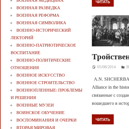
ВОЕННАЯ МЕДИЦИНА
ЧИТАТЬ
ВОЕННАЯ РАЗВЕДКА
ВОЕННАЯ РЕФОРМА
ВОЕННАЯ СИМВОЛИКА
ВОЕННО-ИСТОРИЧЕСКИЙ
ЛЕКТОРИЙ
ВОЕННО-ПАТРИОТИЧЕСКОЕ
ВОСПИТАНИЕ
Тройстве
ВОЕННО-ПОЛИТИЧЕСКИE
05/08/2014
Д
ОТНОШЕНИЯ
ВОЕННОЕ ИСКУССТВО
A.N. SHCHERBA, S.
ВОЕННОЕ СТРОИТЕЛЬСТВО
Alliance in the hi
ВОЕННОПЛЕННЫЕ: ПРОБЛЕМЫ
связанные с созд
И РЕШЕНИЯ
вошедшего в истори
ВОЕННЫЕ МУЗЕИ
ВОИНСКОЕ ОБУЧЕНИЕ
ЧИТАТЬ
ВОСПОМИНАНИЯ И ОЧЕРКИ
ВТОРАЯ МИРОВАЯ