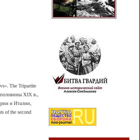
. The Tripartite
й половины XIX в.,
грии и Италии,
s of the second