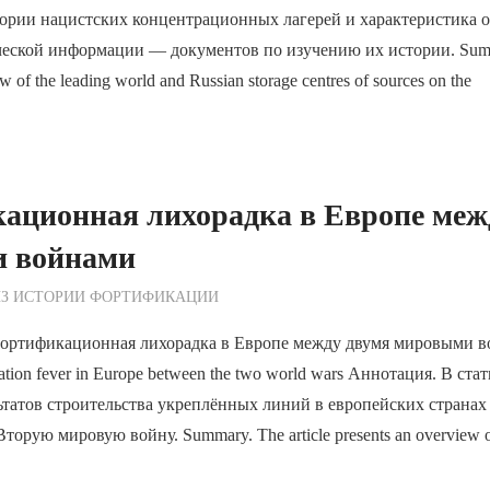
тории нацистских концентрационных лагерей и характеристика 
еской информации — документов по изучению их истории. Summa
ew of the leading world and Russian storage centres of sources on the
ационная лихорадка в Европе меж
 войнами
ежурный по Редакции
ИЗ ИСТОРИИ ФОРТИФИКАЦИИ
тификационная лихорадка в Европе между двумя мировыми в
ion fever in Europe between the two world wars Аннотация. В ста
льтатов строительства укреплённых линий в европейских страна
торую мировую войну. Summary. The article presents an overview 