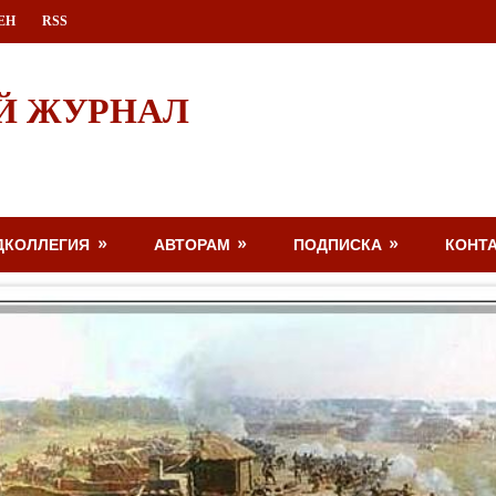
ЕН
RSS
Й ЖУРНАЛ
ДКОЛЛЕГИЯ
АВТОРАМ
ПОДПИСКА
КОНТ