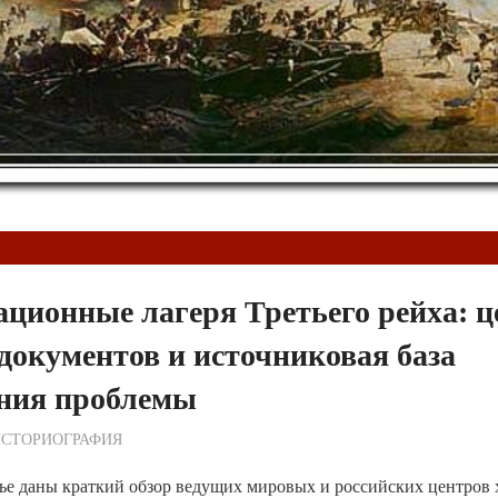
E
ционные лагеря Третьего рейха: 
документов и источниковая база
ания проблемы
ежурный по Редакции
ИСТОРИОГРАФИЯ
тье даны краткий обзор ведущих мировых и российских центров