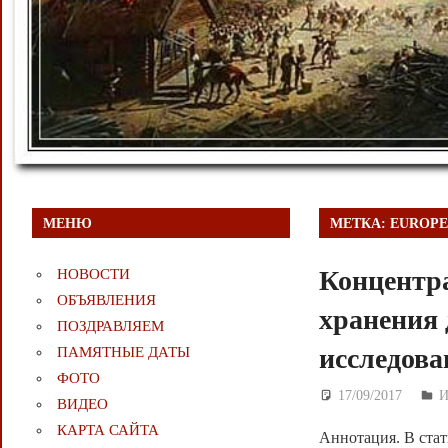
МЕНЮ
МЕТКА:
EUROP
Концентра
НОВОСТИ
ОБЪЯВЛЕНИЯ
хранения 
ПОЗДРАВЛЯЕМ
исследов
ПАМЯТНЫЕ ДАТЫ
ФОТО
17/09/2017
Д
ВИДЕО
КАРТА САЙТА
Аннотация. В ста