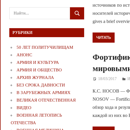
источников по ис
Поиск
носителей историч
ПОИСК
для:
gives a brief overvi
РУБРИКИ
ЧИТАТЬ
50 ЛЕТ ПОЛИТУЧИЛИЩАМ
Фортифик
АНОНС
АРМИЯ И КУЛЬТУРА
мировыми
АРМИЯ И ОБЩЕСТВО
АРХИВ ЖУРНАЛА
18/03/2017
Д
БЕЗ СРОКА ДАВНОСТИ
К.С. НОСОВ — Фор
В ЗАРУБЕЖНЫХ АРМИЯХ
NOSOV — Fortificat
ВЕЛИКАЯ ОТЕЧЕСТВЕННАЯ
обзор хода и резу
ВИДЕО
ВОЕННАЯ ЛЕТОПИСЬ
каждой из них во В
ОТЕЧЕСТВА