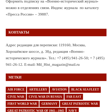
Оформить подписку на «Военно-исторический журнал»
можно в отделениях связи. Индекс журнала по каталогу
«Пресса России» – 39887.
КОНТАКТЫ
Адрес редакции для переписки: 119160, Москва,
Хорошёвское шоссе, д. 38д, редакция «Военно-
исторического журнала». Тел.: +7 (495) 941-26-50; + 7 (495)
941-26-12. E-mail: Mil_Hist_magazin@mail.ru
МЕТКИ
AIR FORCE
ARTILLERY
AVIATION
BLACK SEA FLEET
CIVIL WAR
CIVIL WAR IN RUSSIA
FAR EAST
FIRST WORLD WAR
GERMANY
GREAT PATRIOTIC WAR
GREAT PATRIOTIC WAR OF 1941—1945
NAVY