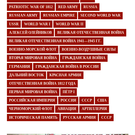
PATRIOTIC WAR OF 1812
RED ARMY
RUSSIA
RUSSIAN ARMY
RUSSIAN EMPIRE
SECOND WORLD WAR
USSR
WORLD WAR I
WORLD WAR II
АЛЕКСЕЙ ОЛЕЙНИКОВ
ВЕЛИКАЯ ОТЕЧЕСТВЕННАЯ ВОЙНА
ВЕЛИКАЯ ОТЕЧЕСТВЕННАЯ ВОЙНА 1941—1945 ГГ.
ВОЕННО-МОРСКОЙ ФЛОТ
ВОЕННО-ВОЗДУШНЫЕ СИЛЫ
ВТОРАЯ МИРОВАЯ ВОЙНА
ГРАЖДАНСКАЯ ВОЙНА
ГЕРМАНИЯ
ГРАЖДАНСКАЯ ВОЙНА В РОССИИ
ДАЛЬНИЙ ВОСТОК
КРАСНАЯ АРМИЯ
ОТЕЧЕСТВЕННАЯ ВОЙНА 1812 ГОДА
ПЕРВАЯ МИРОВАЯ ВОЙНА
ПЁТР I
РОССИЙСКАЯ ИМПЕРИЯ
РОССИЯ
СССР
США
ЧЕРНОМОРСКИЙ ФЛОТ
АВИАЦИЯ
АРТИЛЛЕРИЯ
ИСТОРИЧЕСКАЯ ПАМЯТЬ
РУССКАЯ АРМИЯ
СССР