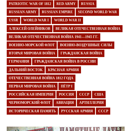
PATRIOTIC WAR OF 1812
RED ARMY
RUSSIA
RUSSIAN ARMY
RUSSIAN EMPIRE
SECOND WORLD WAR
USSR
WORLD WAR I
WORLD WAR II
АЛЕКСЕЙ ОЛЕЙНИКОВ
ВЕЛИКАЯ ОТЕЧЕСТВЕННАЯ ВОЙНА
ВЕЛИКАЯ ОТЕЧЕСТВЕННАЯ ВОЙНА 1941—1945 ГГ.
ВОЕННО-МОРСКОЙ ФЛОТ
ВОЕННО-ВОЗДУШНЫЕ СИЛЫ
ВТОРАЯ МИРОВАЯ ВОЙНА
ГРАЖДАНСКАЯ ВОЙНА
ГЕРМАНИЯ
ГРАЖДАНСКАЯ ВОЙНА В РОССИИ
ДАЛЬНИЙ ВОСТОК
КРАСНАЯ АРМИЯ
ОТЕЧЕСТВЕННАЯ ВОЙНА 1812 ГОДА
ПЕРВАЯ МИРОВАЯ ВОЙНА
ПЁТР I
РОССИЙСКАЯ ИМПЕРИЯ
РОССИЯ
СССР
США
ЧЕРНОМОРСКИЙ ФЛОТ
АВИАЦИЯ
АРТИЛЛЕРИЯ
ИСТОРИЧЕСКАЯ ПАМЯТЬ
РУССКАЯ АРМИЯ
СССР