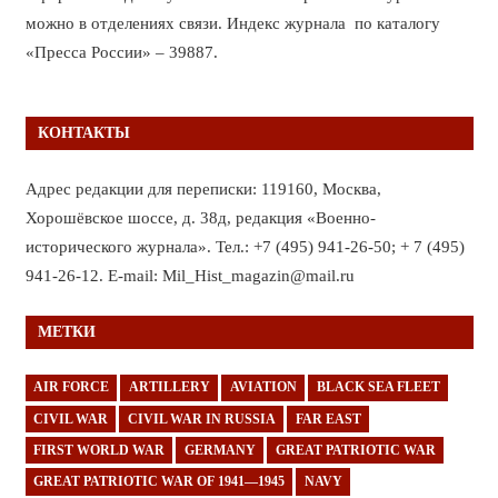
можно в отделениях связи. Индекс журнала по каталогу
«Пресса России» – 39887.
КОНТАКТЫ
Адрес редакции для переписки: 119160, Москва,
Хорошёвское шоссе, д. 38д, редакция «Военно-
исторического журнала». Тел.: +7 (495) 941-26-50; + 7 (495)
941-26-12. E-mail: Mil_Hist_magazin@mail.ru
МЕТКИ
AIR FORCE
ARTILLERY
AVIATION
BLACK SEA FLEET
CIVIL WAR
CIVIL WAR IN RUSSIA
FAR EAST
FIRST WORLD WAR
GERMANY
GREAT PATRIOTIC WAR
GREAT PATRIOTIC WAR OF 1941—1945
NAVY